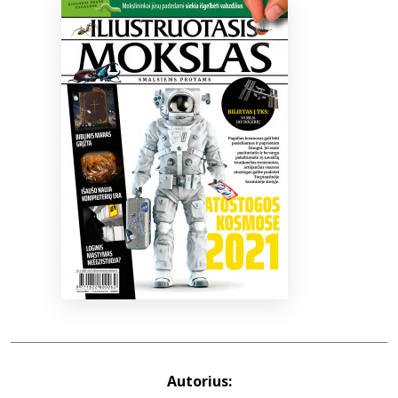
Bibliotekoms
D.U.K.
+370 667 80 541
info@elvislab.lt
Autorius: