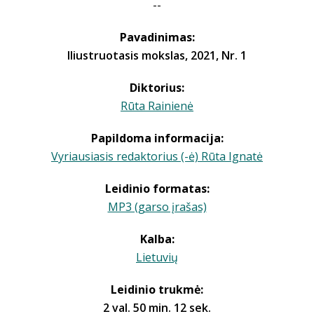
--
Pavadinimas:
Iliustruotasis mokslas, 2021, Nr. 1
Diktorius:
Rūta Rainienė
Papildoma informacija:
Vyriausiasis redaktorius (-ė) Rūta Ignatė
Leidinio formatas:
MP3 (garso įrašas)
Kalba:
Lietuvių
Leidinio trukmė:
2 val. 50 min. 12 sek.