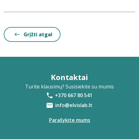
Grįžti atgal
Kontaktai
Turite klausimų? Susisiekite su mumis
+370 667 80 541
info@elvislab.lt
Parašykite mums