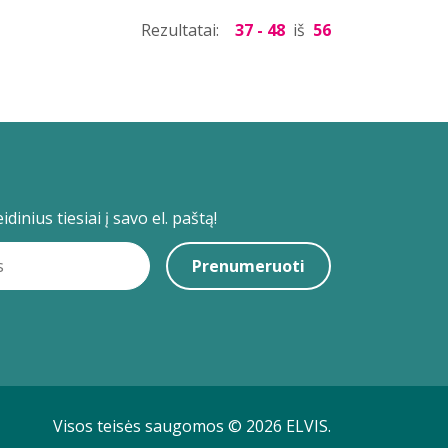
Rezultatai:
37 - 48
iš
56
dinius tiesiai į savo el. paštą!
Prenumeruoti
Visos teisės saugomos © 2026 ELVIS.