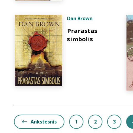
Dan Brown
Prarastas
simbolis
Ankstesnis
1
2
3