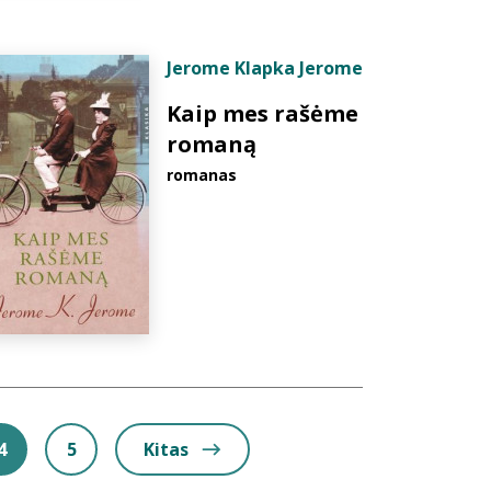
Jerome Klapka Jerome
Kaip mes rašėme
romaną
romanas
4
5
Kitas