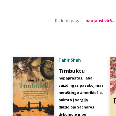
Rikiuoti pagal:
Tahir Shah
Timbuktu
nepaprastas, labai
vaizdingas pasakojimas
neraštingo amerikiečio,
paimto į vergiją
didžiojoje Sacharos
dykumoje ir po