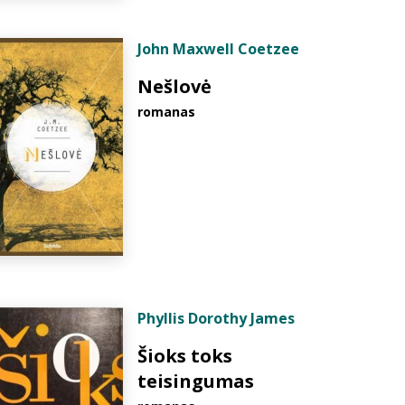
John Maxwell Coetzee
Nešlovė
romanas
Phyllis Dorothy James
Šioks toks
teisingumas