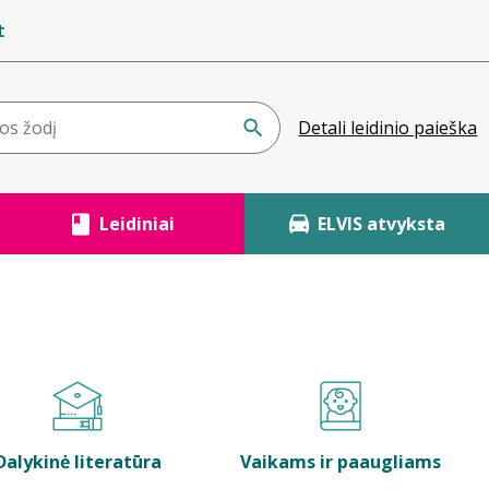
t
Detali leidinio paieška
Leidiniai
ELVIS atvyksta
Dalykinė literatūra
Vaikams ir paaugliams