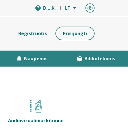
D.U.K.
LT
Registruotis
Prisijungti
Naujienos
Bibliotekoms
Audiovizualiniai kūriniai