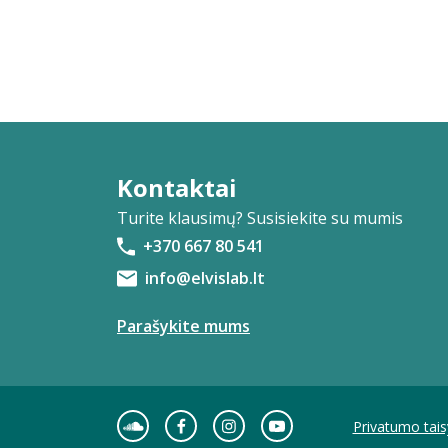
Kontaktai
Turite klausimų? Susisiekite su mumis
+370 667 80 541
info@elvislab.lt
Parašykite mums
Privatumo tais