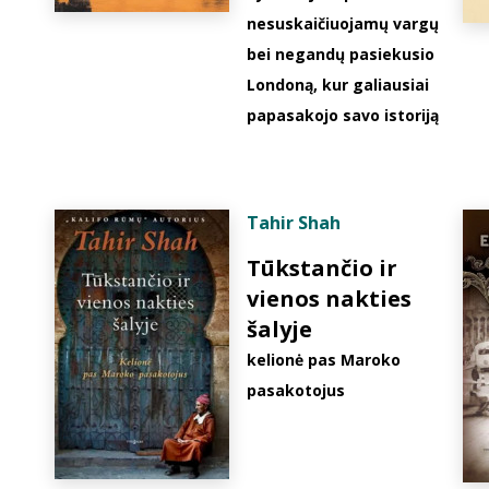
nesuskaičiuojamų vargų
bei negandų pasiekusio
Londoną, kur galiausiai
papasakojo savo istoriją
Tahir Shah
Tūkstančio ir
vienos nakties
šalyje
kelionė pas Maroko
pasakotojus