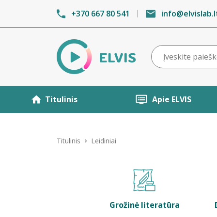
+370 667 80 541
info@elvislab.l
Titulinis
Apie ELVIS
Titulinis
Leidiniai
Grožinė literatūra