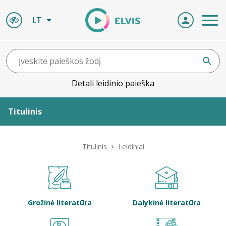
LT
Detali leidinio paieška
Titulinis
Apie ELVIS
Titulinis
Leidiniai
Leidiniai
ELVIS atvyksta
Grožinė literatūra
Dalykinė literatūra
Naujienos