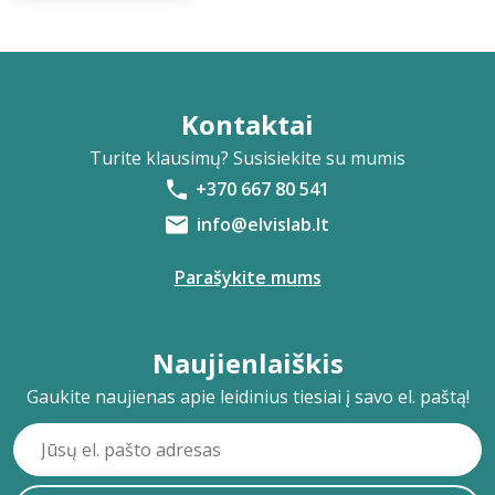
Kontaktai
Turite klausimų? Susisiekite su mumis
+370 667 80 541
info@elvislab.lt
Parašykite mums
Naujienlaiškis
Gaukite naujienas apie leidinius tiesiai į savo el. paštą!