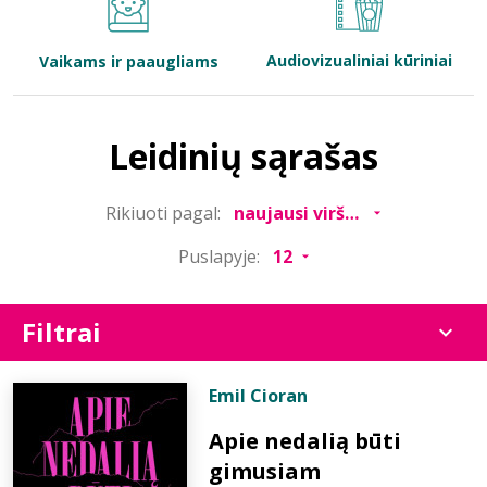
Bibliotekoms
Audiovizualiniai kūriniai
Vaikams ir paaugliams
D.U.K.
Leidinių sąrašas
+370 667 80 541
Rikiuoti pagal:
info@elvislab.lt
Puslapyje:
Filtrai
Emil Cioran
Apie nedalią būti
gimusiam