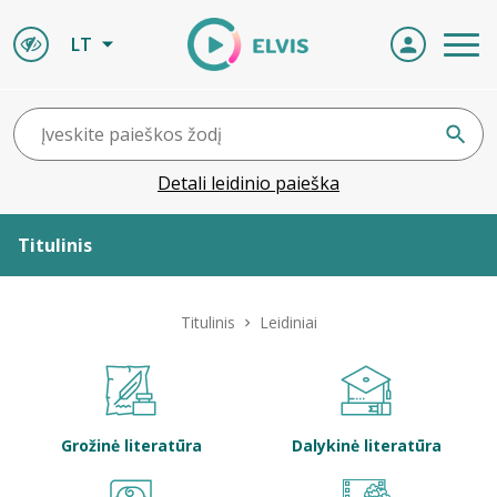
LT
Detali leidinio paieška
Titulinis
Apie ELVIS
Titulinis
Leidiniai
Leidiniai
ELVIS atvyksta
Grožinė literatūra
Dalykinė literatūra
Naujienos