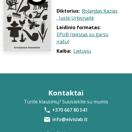
Diktorius:
Rolandas Kazlas
,
Justė Urbonaitė
Leidinio formatas:
EPUB (tekstas su garso
įrašu)
Kalba:
Lietuvių
Kontaktai
Turite klausimų? Susisiekite su mumis
+370 667 80 541
info@elvislab.lt