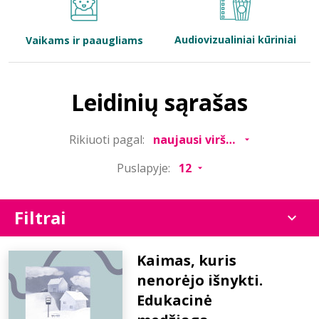
Bibliotekoms
Audiovizualiniai kūriniai
Vaikams ir paaugliams
D.U.K.
Leidinių sąrašas
+370 667 80 541
Rikiuoti pagal:
info@elvislab.lt
Puslapyje:
Filtrai
Kaimas, kuris
nenorėjo išnykti.
Edukacinė