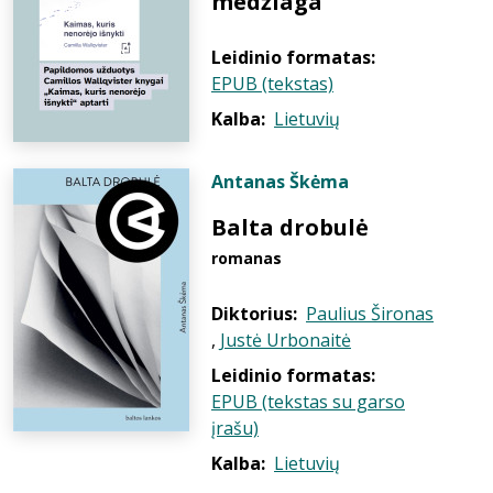
medžiaga
Leidinio formatas:
EPUB (tekstas)
Kalba:
Lietuvių
Antanas Škėma
Balta drobulė
romanas
Diktorius:
Paulius Šironas
,
Justė Urbonaitė
Leidinio formatas:
EPUB (tekstas su garso
įrašu)
Kalba:
Lietuvių