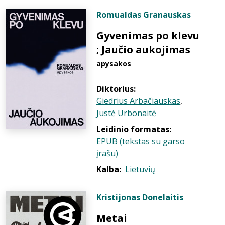
Romualdas Granauskas
Gyvenimas po klevu
; Jaučio aukojimas
apysakos
Diktorius:
Giedrius Arbačiauskas
,
Justė Urbonaitė
Leidinio formatas:
EPUB (tekstas su garso
įrašu)
Kalba:
Lietuvių
Kristijonas Donelaitis
Metai