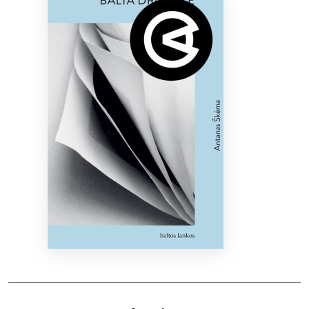
Bibliotekoms
D.U.K.
+370 667 80 541
info@elvislab.lt