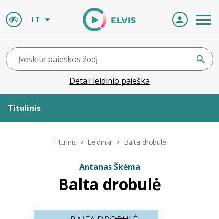
LT
Detali leidinio paieška
Titulinis
Apie ELVIS
Titulinis
Leidiniai
Balta drobulė
Leidiniai
Antanas Škėma
Balta drobulė
ELVIS atvyksta
Naujienos