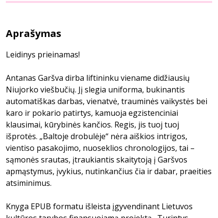
Aprašymas
Leidinys prieinamas!
Antanas Garšva dirba liftininku viename didžiausių
Niujorko viešbučių. Jį slegia uniforma, bukinantis
automatiškas darbas, vienatvė, trauminės vaikystės bei
karo ir pokario patirtys, kamuoja egzistenciniai
klausimai, kūrybinės kančios. Regis, jis tuoj tuoj
išprotės. „Baltoje drobulėje“ nėra aiškios intrigos,
vientiso pasakojimo, nuoseklios chronologijos, tai –
sąmonės srautas, įtraukiantis skaitytoją į Garšvos
apmąstymus, įvykius, nutinkančius čia ir dabar, praeities
atsiminimus.
Knyga EPUB formatu išleista įgyvendinant Lietuvos