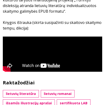
kultūros tarybos finansuojamą projektą „Turintys
disleksiją atranda lietuvių literatūrą: individualizuotos
skaitymo galimybės EPUB formatu“.
Knygos ištrauka (skirta susipažinti su skaitovo skaitymo
tempu, dikcija):
Raktažodžiai
lietuvių literatūra
lietuvių romanai
išsamūs iliustracijų aprašai
sertifikuota LAB