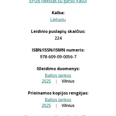
EPUB (tekstas su garso įrašu)
Kalba:
Lietuvių
Leidinio puslapių skaičius:
224
ISBN/ISSN/ISMN numeris:
978-609-09-0056-7
Išleidimo duomenys:
Baltos lankos
2025
|
|
Vilnius
Prieinamos kopijos rengėjas:
Baltos lankos
2025
|
|
Vilnius