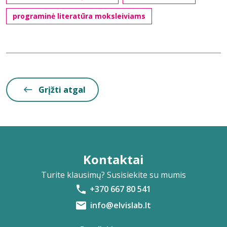
programinė literatūra moksleiviams
Grįžti atgal
Kontaktai
Turite klausimų? Susisiekite su mumis
+370 667 80 541
info@elvislab.lt