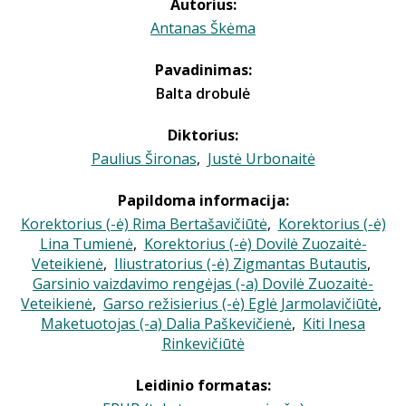
Autorius:
Antanas Škėma
Pavadinimas:
Balta drobulė
Diktorius:
Paulius Šironas
,
Justė Urbonaitė
Papildoma informacija:
Korektorius (-ė) Rima Bertašavičiūtė
,
Korektorius (-ė)
Lina Tumienė
,
Korektorius (-ė) Dovilė Zuozaitė-
Veteikienė
,
Iliustratorius (-ė) Zigmantas Butautis
,
Garsinio vaizdavimo rengėjas (-a) Dovilė Zuozaitė-
Veteikienė
,
Garso režisierius (-ė) Eglė Jarmolavičiūtė
,
Maketuotojas (-a) Dalia Paškevičienė
,
Kiti Inesa
Rinkevičiūtė
Leidinio formatas: