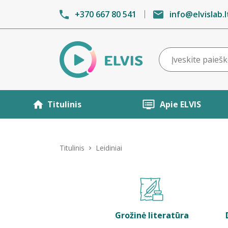
+370 667 80 541
info@elvislab.l
Titulinis
Apie ELVIS
Titulinis
Leidiniai
Grožinė literatūra