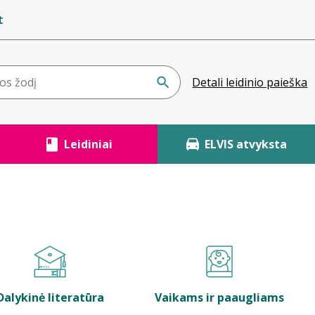
t
Detali leidinio paieška
Leidiniai
ELVIS atvyksta
Dalykinė literatūra
Vaikams ir paaugliams