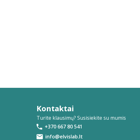
Kontaktai
Turite klausimų? Susisiekite su mumis
+370 667 80 541
info@elvislab.lt