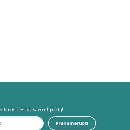
dinius tiesiai į savo el. paštą!
Prenumeruoti