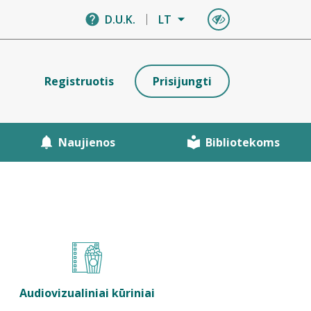
D.U.K.
LT
Registruotis
Prisijungti
Naujienos
Bibliotekoms
Audiovizualiniai kūriniai