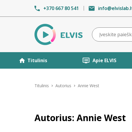
+370 667 80 541
info@elvislab.l
Titulinis
Apie ELVIS
Titulinis
Autorius
Annie West
Autorius: Annie West