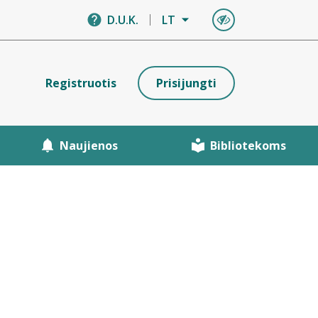
D.U.K.
LT
Registruotis
Prisijungti
Naujienos
Bibliotekoms