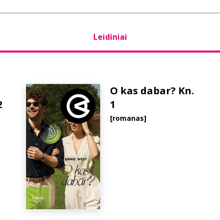
Leidiniai
O kas dabar? Kn.
2
1
[romanas]