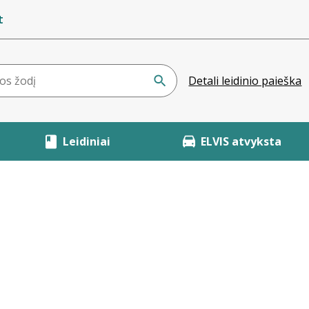
t
Detali leidinio paieška
Leidiniai
ELVIS atvyksta