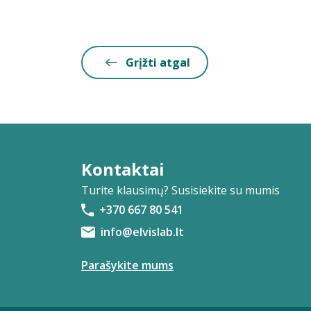
Grįžti atgal
Kontaktai
Turite klausimų? Susisiekite su mumis
+370 667 80 541
info@elvislab.lt
Parašykite mums