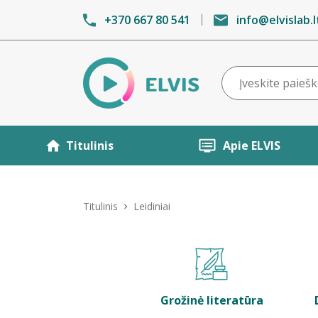
+370 667 80 541
info@elvislab.l
Titulinis
Apie ELVIS
Titulinis
Leidiniai
Grožinė literatūra