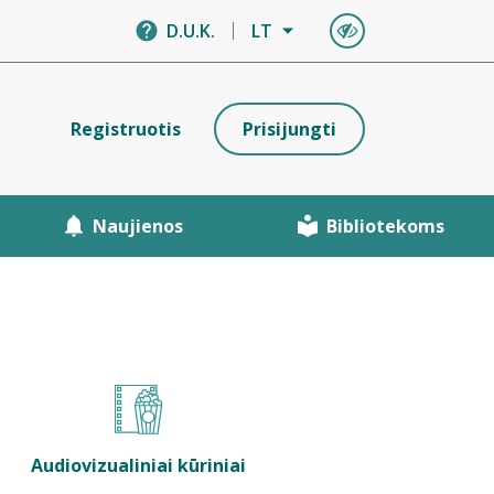
D.U.K.
LT
Registruotis
Prisijungti
Naujienos
Bibliotekoms
Audiovizualiniai kūriniai