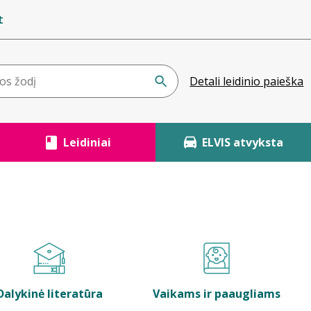
t
Detali leidinio paieška
Leidiniai
ELVIS atvyksta
Dalykinė literatūra
Vaikams ir paaugliams