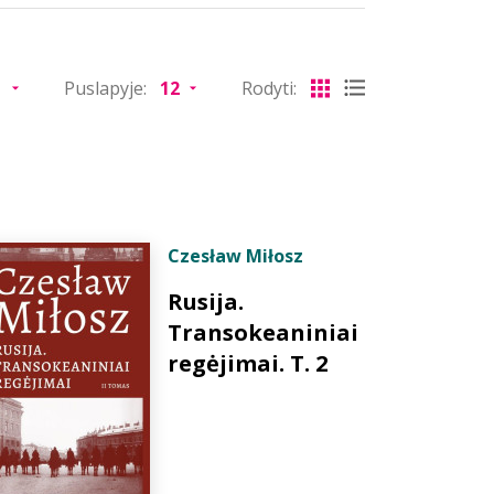
Puslapyje:
Rodyti:
Czesław Miłosz
Rusija.
Transokeaniniai
regėjimai. T. 2