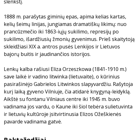
slenkstį.
1888 m. parašytas giminių epas, apima kelias kartas,
kelių šeimų linijas, jungiamas dramatiškų likimų: nuo
prancūzmečio iki 1863-iųjų sukilimo, represijų po
sukilimo, išardžiusių žmonių gyvenimus. Prieš skaitytoją
skleidžiasi XIX a. antros pusės Lenkijos ir Lietuvos
bajorų buitis ir jaudinančios istorijos.
Lenkų kalba rašiusi Eliza Orzeszkowa (1841-1910 m.)
save laikė ir vadino litwinka (lietuvaite), o kūrinius
pasirašinėjo Gabrielos Litwinkos slapyvardžiu. Rašytoja
kurį laiką gyveno Vilniuje, čia atidarė knygyną-leidyklą.
Aikštė su fontanu Vilniaus centre iki 1945 m. buvo
vadinama jos vardu, o Kaune iki šiol tebėra sulietuvinta
ir lietuvių kultūroje įsitvirtinusia Elizos Ožeškienės
pavarde vadinama gatvė.
Raktažodžiai