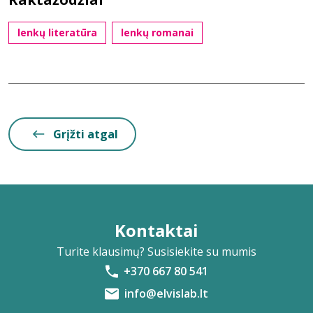
lenkų literatūra
lenkų romanai
Grįžti atgal
Kontaktai
Turite klausimų? Susisiekite su mumis
+370 667 80 541
info@elvislab.lt