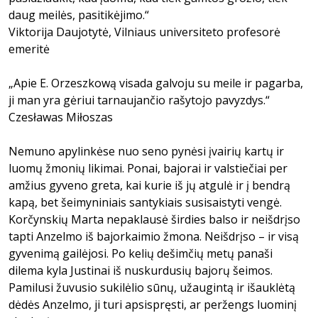
daug meilės, pasitikėjimo.“
Viktorija Daujotytė, Vilniaus universiteto profesorė
emeritė
„Apie E. Orzeszkową visada galvoju su meile ir pagarba,
ji man yra gėriui tarnaujančio rašytojo pavyzdys.“
Czesławas Miłoszas
Nemuno apylinkėse nuo seno pynėsi įvairių kartų ir
luomų žmonių likimai. Ponai, bajorai ir valstiečiai per
amžius gyveno greta, kai kurie iš jų atgulė ir į bendrą
kapą, bet šeimyniniais santykiais susisaistyti vengė.
Korčynskių Marta nepaklausė širdies balso ir neišdrįso
tapti Anzelmo iš bajorkaimio žmona. Neišdrįso – ir visą
gyvenimą gailėjosi. Po kelių dešimčių metų panaši
dilema kyla Justinai iš nuskurdusių bajorų šeimos.
Pamilusi žuvusio sukilėlio sūnų, užaugintą ir išauklėtą
dėdės Anzelmo, ji turi apsispręsti, ar peržengs luominį