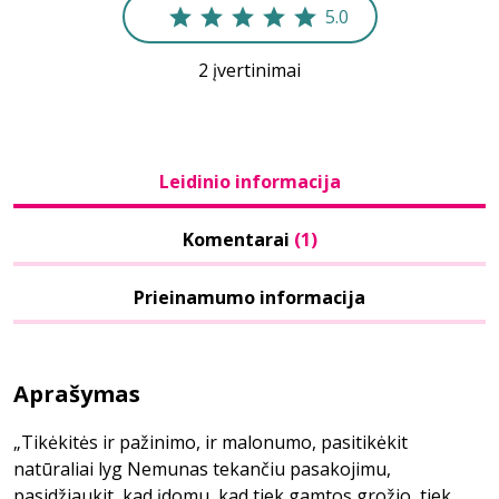
5.0
2 įvertinimai
Leidinio informacija
Komentarai
(1)
Prieinamumo informacija
Aprašymas
„Tikėkitės ir pažinimo, ir malonumo, pasitikėkit
natūraliai lyg Nemunas tekančiu pasakojimu,
pasidžiaukit, kad įdomu, kad tiek gamtos grožio, tiek