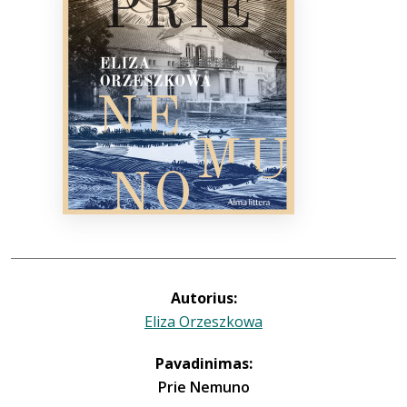
Bibliotekoms
D.U.K.
+370 667 80 541
info@elvislab.lt
Autorius:
Eliza Orzeszkowa
Pavadinimas:
Prie Nemuno