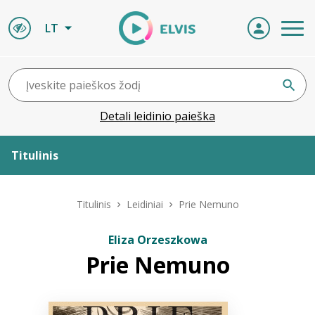
LT
Detali leidinio paieška
Titulinis
Apie ELVIS
Titulinis
Leidiniai
Prie Nemuno
Leidiniai
Eliza Orzeszkowa
Prie Nemuno
ELVIS atvyksta
Naujienos