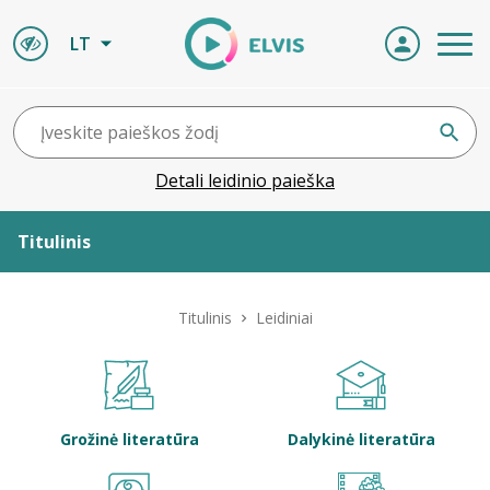
LT
Detali leidinio paieška
Titulinis
Apie ELVIS
Titulinis
Leidiniai
Leidiniai
ELVIS atvyksta
Grožinė literatūra
Dalykinė literatūra
Naujienos