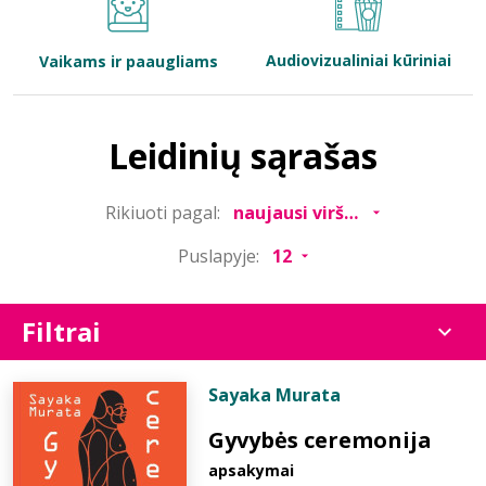
Bibliotekoms
Audiovizualiniai kūriniai
Vaikams ir paaugliams
D.U.K.
Leidinių sąrašas
+370 667 80 541
Rikiuoti pagal:
info@elvislab.lt
Puslapyje:
Filtrai
Sayaka Murata
Gyvybės ceremonija
apsakymai