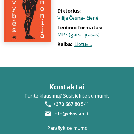
Diktorius:
Vilija Česnavičienė
Leidinio formatas:
MP3 (garso įrašas)
Kalba:
Lietuvių
Kontaktai
Turite klausimų? Susisiekite su mumis
+370 667 80 541
info@elvislab.lt
Parašykite mums