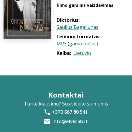
filmo garsinis vaizdavimas
Diktorius:
Saulius Bagaliūnas
Leidinio formatas:
MP3 (garso įrašas)
Kalba:
Lietuvių
Kontaktai
Turite klausimų? Susisiekite su mumis
+370 667 80 541
info@elvislab.lt