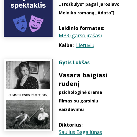
„Troškulys“ pagal Jaroslavo
Melniko romaną „Adata“]
Leidinio formatas:
MP3 (garso įrašas)
Kalba:
Lietuvių
Gytis Lukšas
Vasara baigiasi
rudenį
psichologinė drama
filmas su garsiniu
vaizdavimu
Diktorius:
Saulius Bagaliūnas