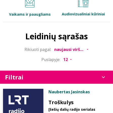
Bibliotekoms
Audiovizualiniai kūriniai
Vaikams ir paaugliams
D.U.K.
Leidinių sąrašas
+370 667 80 541
Rikiuoti pagal:
info@elvislab.lt
Puslapyje:
Filtrai
Naubertas Jasinskas
Troškulys
[šešių dalių radijo serialas