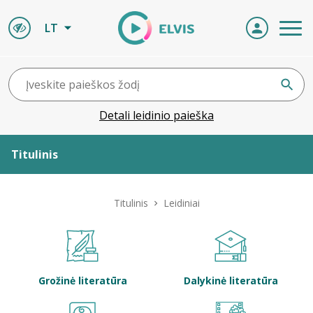
LT
Detali leidinio paieška
Titulinis
Apie ELVIS
Titulinis
Leidiniai
Leidiniai
ELVIS atvyksta
Grožinė literatūra
Dalykinė literatūra
Naujienos