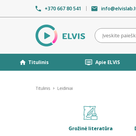
+370 667 80 541
info@elvislab.l
Titulinis
Apie ELVIS
Titulinis
Leidiniai
Grožinė literatūra