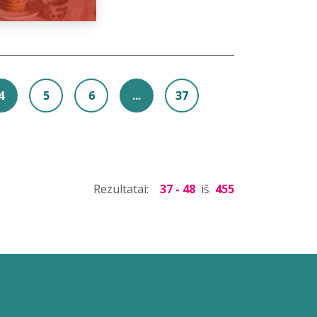
4
5
6
...
37
Rezultatai:
37 - 48
iš
455