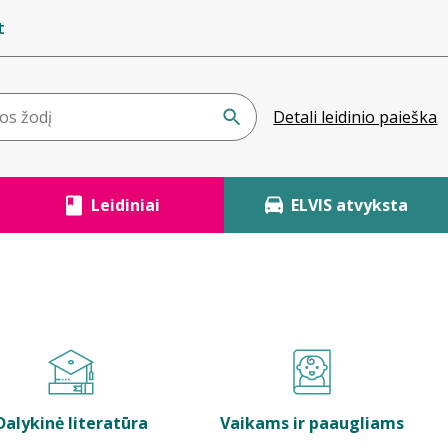
t
Detali leidinio paieška
Leidiniai
ELVIS atvyksta
Dalykinė literatūra
Vaikams ir paaugliams