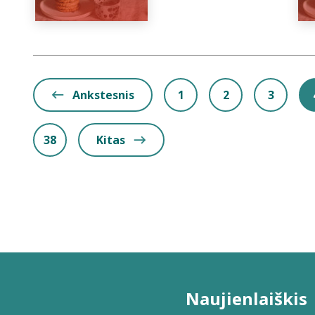
Ankstesnis
1
2
3
38
Kitas
Naujienlaiškis