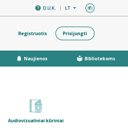
D.U.K.
LT
Registruotis
Prisijungti
Naujienos
Bibliotekoms
Audiovizualiniai kūriniai