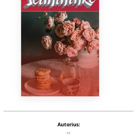
Bibliotekoms
D.U.K.
+370 667 80 541
info@elvislab.lt
Autorius:
--