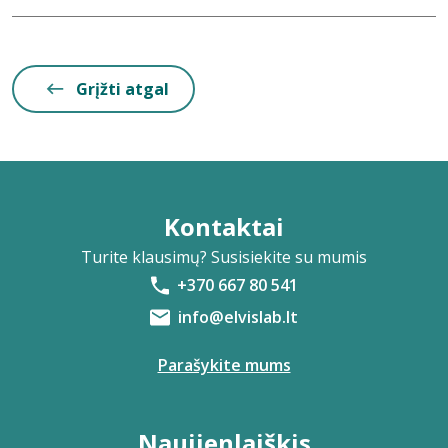
Grįžti atgal
Kontaktai
Turite klausimų? Susisiekite su mumis
+370 667 80 541
info@elvislab.lt
Parašykite mums
Naujienlaiškis