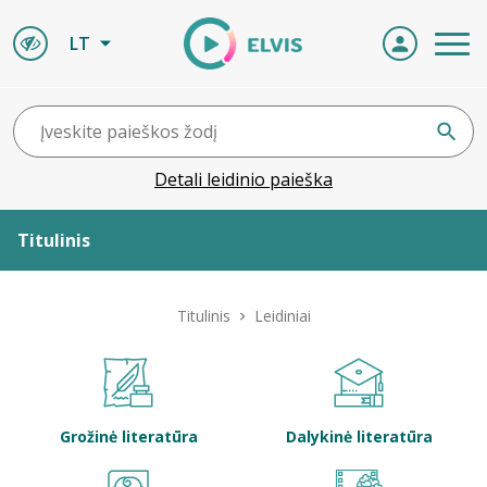
LT
Detali leidinio paieška
Titulinis
Apie ELVIS
Titulinis
Leidiniai
Leidiniai
ELVIS atvyksta
Grožinė literatūra
Dalykinė literatūra
Naujienos