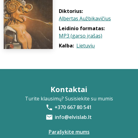
Diktorius:
Albertas Aužbikavičius
Leidinio formatas:
MP3 (garso įrašas)
Kalba:
Lietuvių
Kontaktai
Turite klausimų? Susisiekite su mumis
+370 667 80 541
info@elvislab.lt
Parašykite mums