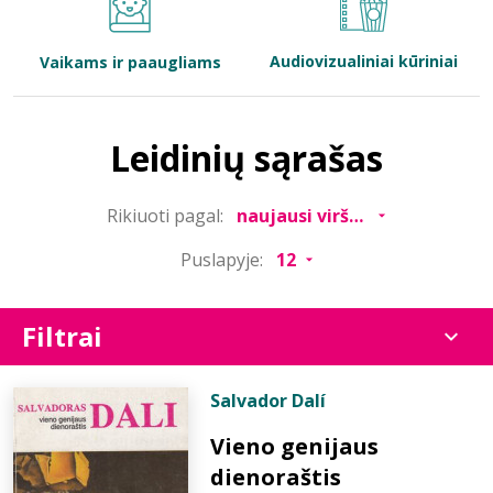
Bibliotekoms
Audiovizualiniai kūriniai
Vaikams ir paaugliams
D.U.K.
Leidinių sąrašas
+370 667 80 541
Rikiuoti pagal:
info@elvislab.lt
Puslapyje:
Filtrai
Salvador Dalí
Vieno genijaus
dienoraštis