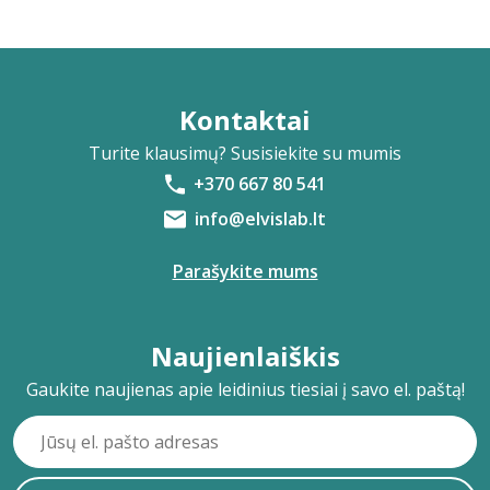
Kontaktai
Turite klausimų? Susisiekite su mumis
+370 667 80 541
info@elvislab.lt
Parašykite mums
Naujienlaiškis
Gaukite naujienas apie leidinius tiesiai į savo el. paštą!