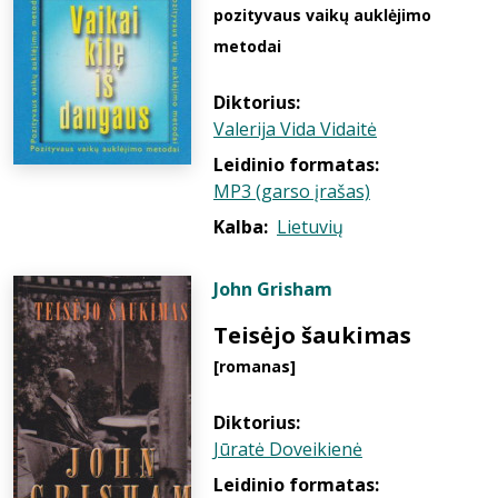
pozityvaus vaikų auklėjimo
metodai
Diktorius:
Valerija Vida Vidaitė
Leidinio formatas:
MP3 (garso įrašas)
Kalba:
Lietuvių
John Grisham
Teisėjo šaukimas
[romanas]
Diktorius:
Jūratė Doveikienė
Leidinio formatas: