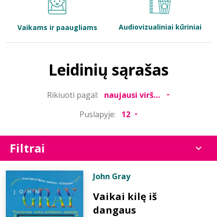
Bibliotekoms
Audiovizualiniai kūriniai
Vaikams ir paaugliams
D.U.K.
Leidinių sąrašas
+370 667 80 541
Rikiuoti pagal:
info@elvislab.lt
Puslapyje:
Filtrai
John Gray
Vaikai kilę iš
dangaus