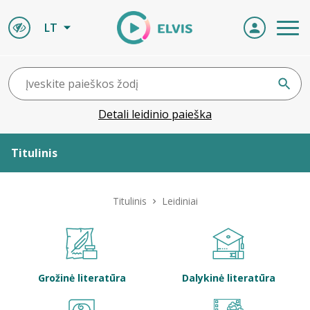
LT
Detali leidinio paieška
Titulinis
Apie ELVIS
Titulinis
Leidiniai
Leidiniai
ELVIS atvyksta
Grožinė literatūra
Dalykinė literatūra
Naujienos