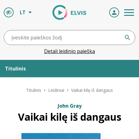
LT
Detali leidinio paieška
Titulinis
Apie ELVIS
Titulinis
Leidiniai
Vaikai kilę iš dangaus
Leidiniai
John Gray
Vaikai kilę iš dangaus
ELVIS atvyksta
Naujienos