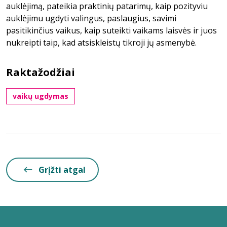
auklėjimą, pateikia praktinių patarimų, kaip pozityviu
auklėjimu ugdyti valingus, paslaugius, savimi
pasitikinčius vaikus, kaip suteikti vaikams laisvės ir juos
nukreipti taip, kad atsiskleistų tikroji jų asmenybė.
Raktažodžiai
vaikų ugdymas
Grįžti atgal