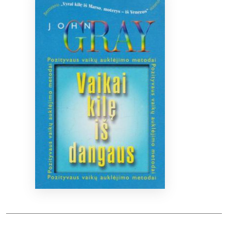
Bibliotekoms
D.U.K.
+370 667 80 541
info@elvislab.lt