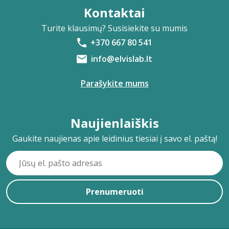
Kontaktai
Turite klausimų? Susisiekite su mumis
+370 667 80 541
info@elvislab.lt
Parašykite mums
Naujienlaiškis
Gaukite naujienas apie leidinius tiesiai į savo el. paštą!
Prenumeruoti