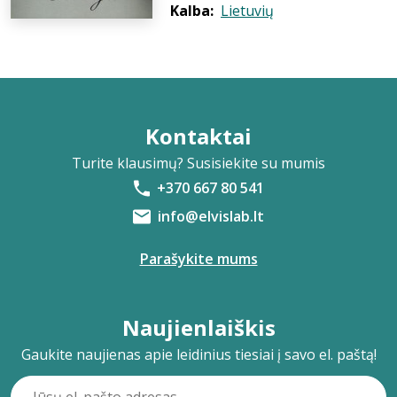
Kalba:
Lietuvių
Kontaktai
Turite klausimų? Susisiekite su mumis
+370 667 80 541
info@elvislab.lt
Parašykite mums
Naujienlaiškis
Gaukite naujienas apie leidinius tiesiai į savo el. paštą!