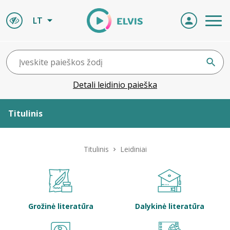
LT
Detali leidinio paieška
Titulinis
Apie ELVIS
Titulinis
Leidiniai
Leidiniai
ELVIS atvyksta
Grožinė literatūra
Dalykinė literatūra
Naujienos