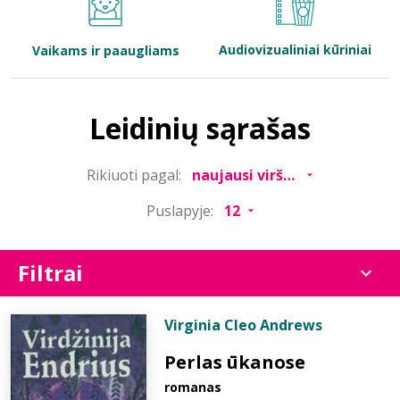
Bibliotekoms
Audiovizualiniai kūriniai
Vaikams ir paaugliams
D.U.K.
Leidinių sąrašas
+370 667 80 541
Rikiuoti pagal:
info@elvislab.lt
Puslapyje:
Filtrai
Virginia Cleo Andrews
Perlas ūkanose
romanas