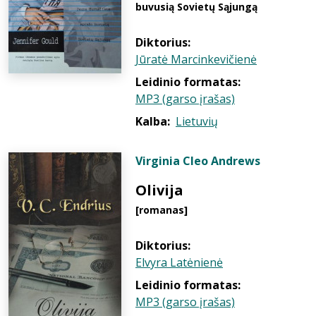
buvusią Sovietų Sąjungą
Diktorius:
Jūratė Marcinkevičienė
Leidinio formatas:
MP3 (garso įrašas)
Kalba:
Lietuvių
Virginia Cleo Andrews
Olivija
[romanas]
Diktorius:
Elvyra Latėnienė
Leidinio formatas:
MP3 (garso įrašas)