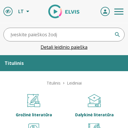
LT
Detali leidinio paieška
Titulinis
Apie ELVIS
Titulinis
Leidiniai
Leidiniai
ELVIS atvyksta
Grožinė literatūra
Dalykinė literatūra
Naujienos