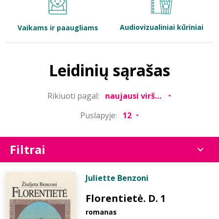
Bibliotekoms
Audiovizualiniai kūriniai
Vaikams ir paaugliams
D.U.K.
Leidinių sąrašas
+370 667 80 541
Rikiuoti pagal:
info@elvislab.lt
Puslapyje:
Filtrai
Juliette Benzoni
Florentietė. D. 1
romanas