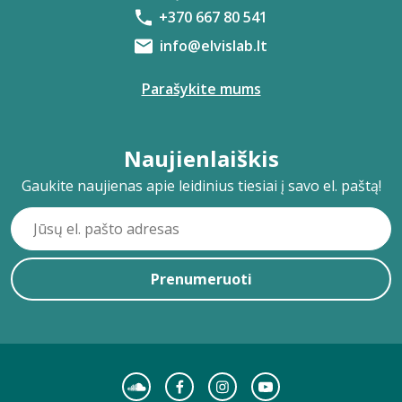
+370 667 80 541
info@elvislab.lt
Parašykite mums
Naujienlaiškis
Gaukite naujienas apie leidinius tiesiai į savo el. paštą!
Prenumeruoti