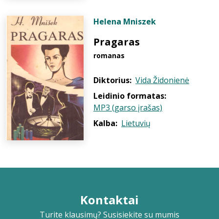
Helena Mniszek
Pragaras
romanas
Diktorius:
Vida Židonienė
Leidinio formatas:
MP3 (garso įrašas)
Kalba:
Lietuvių
Kontaktai
Turite klausimų? Susisiekite su mumis