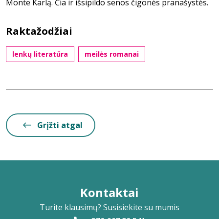
Monte Karlą. Čia ir išsipildo senos čigonės pranašystės.
Raktažodžiai
lenkų literatūra
meilės romanai
Grįžti atgal
Kontaktai
Turite klausimų? Susisiekite su mumis