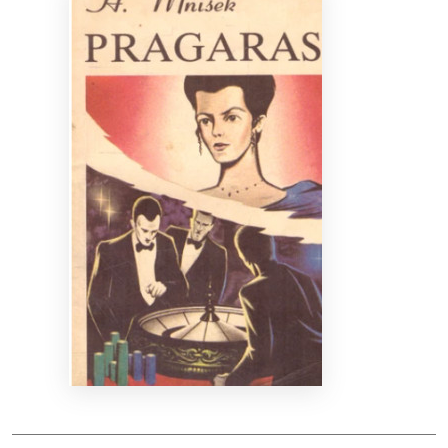
Bibliotekoms
D.U.K.
+370 667 80 541
info@elvislab.lt