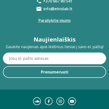
+370 667 80 541
info@elvislab.lt
Parašykite mums
Naujienlaiškis
Gaukite naujienas apie leidinius tiesiai į savo el. paštą!
Prenumeruoti