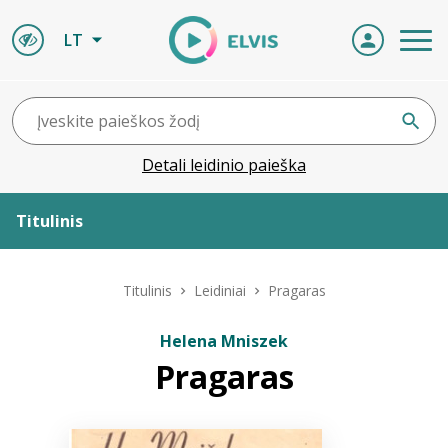
LT
Detali leidinio paieška
Titulinis
Apie ELVIS
Titulinis
Leidiniai
Pragaras
Leidiniai
Helena Mniszek
Pragaras
ELVIS atvyksta
Naujienos