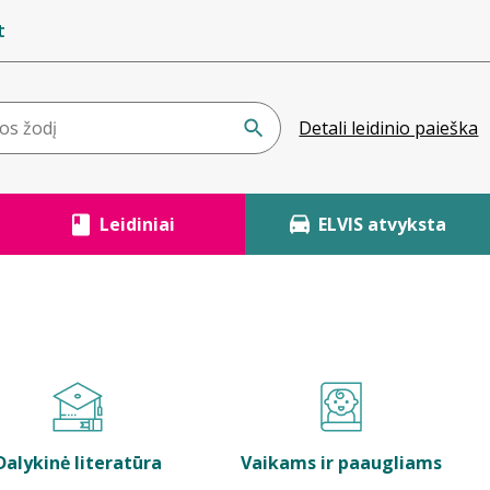
t
Detali leidinio paieška
Leidiniai
ELVIS atvyksta
Dalykinė literatūra
Vaikams ir paaugliams