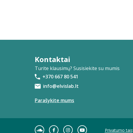
Kontaktai
Turite klausimų? Susisiekite su mumis
+370 667 80 541
info@elvislab.lt
Parašykite mums
Privatumo tais