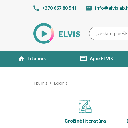
+370 667 80 541
info@elvislab.l
Titulinis
Apie ELVIS
Titulinis
Leidiniai
Grožinė literatūra