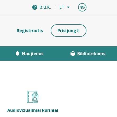
D.U.K.
LT
Registruotis
Prisijungti
Naujienos
Bibliotekoms
Audiovizualiniai kūriniai