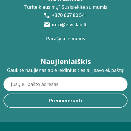
Turite klausimų? Susisiekite su mumis
+370 667 80 541
info@elvislab.lt
Parašykite mums
Naujienlaiškis
Gaukite naujienas apie leidinius tiesiai į savo el. paštą!
Prenumeruoti