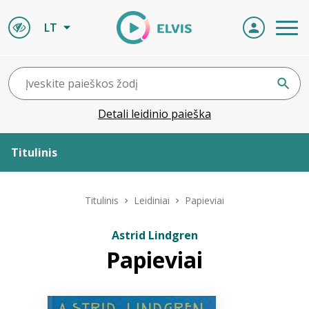
LT
Detali leidinio paieška
Titulinis
Apie ELVIS
Titulinis
Leidiniai
Papieviai
Leidiniai
Astrid Lindgren
Papieviai
ELVIS atvyksta
Naujienos