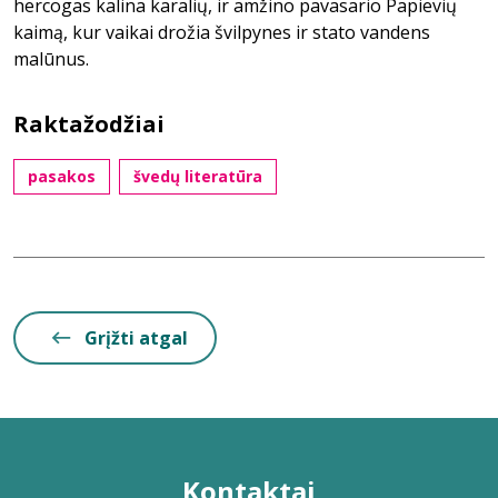
hercogas kalina karalių, ir amžino pavasario Papievių
kaimą, kur vaikai drožia švilpynes ir stato vandens
malūnus.
Raktažodžiai
pasakos
švedų literatūra
Grįžti atgal
Kontaktai