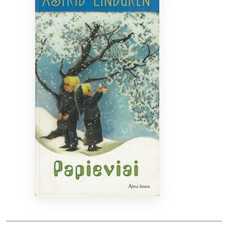
Bibliotekoms
D.U.K.
+370 667 80 541
info@elvislab.lt