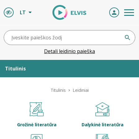
LT
Detali leidinio paieška
Titulinis
Apie ELVIS
Titulinis
Leidiniai
Leidiniai
ELVIS atvyksta
Grožinė literatūra
Dalykinė literatūra
Naujienos