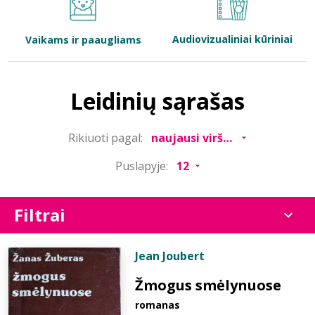
Bibliotekoms
Audiovizualiniai kūriniai
Vaikams ir paaugliams
D.U.K.
Leidinių sąrašas
+370 667 80 541
Rikiuoti pagal:
info@elvislab.lt
Puslapyje:
Filtrai
Jean Joubert
Žmogus smėlynuose
romanas