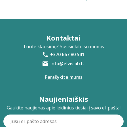
Kontaktai
Turite klausimų? Susisiekite su mumis
+370 667 80 541
info@elvislab.lt
Parašykite mums
Naujienlaiškis
Gaukite naujienas apie leidinius tiesiai į savo el. paštą!