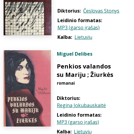
Diktorius:
Česlovas Stonys
Leidinio formatas:
MP3 (garso įrašas)
Kalba:
Lietuvių
Miguel Delibes
Penkios valandos
su Mariju ; Žiurkės
romanai
Diktorius:
Regina Jokubauskaitė
Leidinio formatas:
MP3 (garso įrašas)
Kalba:
Lietuvių