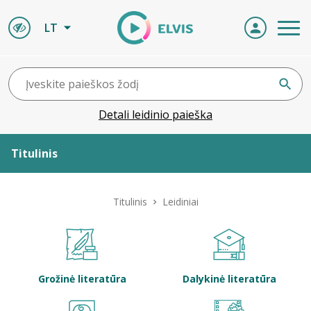
LT
Detali leidinio paieška
Titulinis
Apie ELVIS
Titulinis
Leidiniai
Leidiniai
ELVIS atvyksta
Grožinė literatūra
Dalykinė literatūra
Naujienos