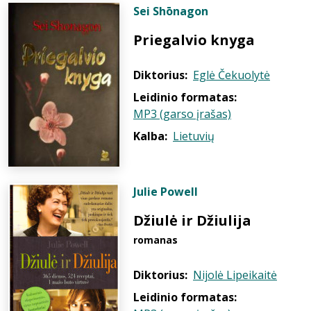
Sei Shōnagon
Priegalvio knyga
Diktorius:
Eglė Čekuolytė
Leidinio formatas:
MP3 (garso įrašas)
Kalba:
Lietuvių
Julie Powell
Džiulė ir Džiulija
romanas
Diktorius:
Nijolė Lipeikaitė
Leidinio formatas: