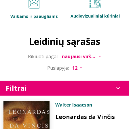
Bibliotekoms
Audiovizualiniai kūriniai
Vaikams ir paaugliams
D.U.K.
Leidinių sąrašas
+370 667 80 541
Rikiuoti pagal:
info@elvislab.lt
Puslapyje:
Filtrai
Walter Isaacson
Leonardas da Vinčis