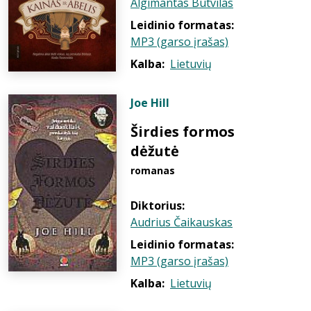
Algimantas Butvilas
Leidinio formatas:
MP3 (garso įrašas)
Kalba:
Lietuvių
Joe Hill
Širdies formos
dėžutė
romanas
Diktorius:
Audrius Čaikauskas
Leidinio formatas:
MP3 (garso įrašas)
Kalba:
Lietuvių