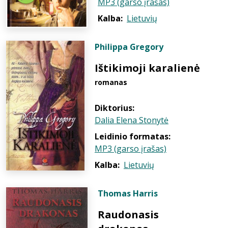
MP3 (garso įrašas)
Kalba:
Lietuvių
Philippa Gregory
Ištikimoji karalienė
romanas
Diktorius:
Dalia Elena Stonytė
Leidinio formatas:
MP3 (garso įrašas)
Kalba:
Lietuvių
Thomas Harris
Raudonasis