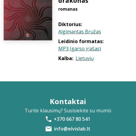
drakonas
romanas
Diktorius:
Algimantas Bružas
Leidinio formatas:
MP3 (garso įrašas)
Kalba:
Lietuvių
Kontaktai
Turite klausimų? Susisiekite su mumis
+370 667 80 541
info@elvislab.lt