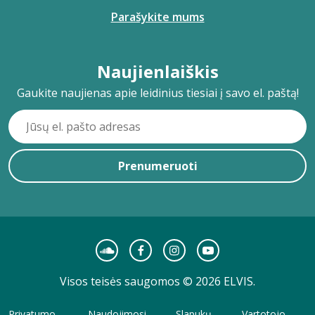
Parašykite mums
Naujienlaiškis
Gaukite naujienas apie leidinius tiesiai į savo el. paštą!
Prenumeruoti
Visos teisės saugomos © 2026 ELVIS.
Privatumo
Naudojimosi
Slapukų
Vartotojo