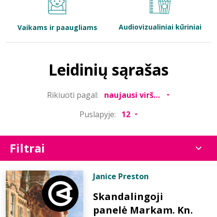
Bibliotekoms
Audiovizualiniai kūriniai
Vaikams ir paaugliams
D.U.K.
Leidinių sąrašas
+370 667 80 541
Rikiuoti pagal:
info@elvislab.lt
Puslapyje:
Filtrai
Janice Preston
Skandalingoji
panelė Markam. Kn.