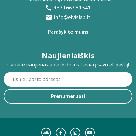
+370 667 80 541
info@elvislab.lt
Parašykite mums
Naujienlaiškis
Gaukite naujienas apie leidinius tiesiai į savo el. paštą!
Prenumeruoti