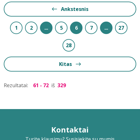
Ankstesnis
1
2
...
5
6
7
...
27
28
Kitas
Rezultatai:
61 - 72
iš
329
Kontaktai
Turite klausimų? Susisiekite su mumis