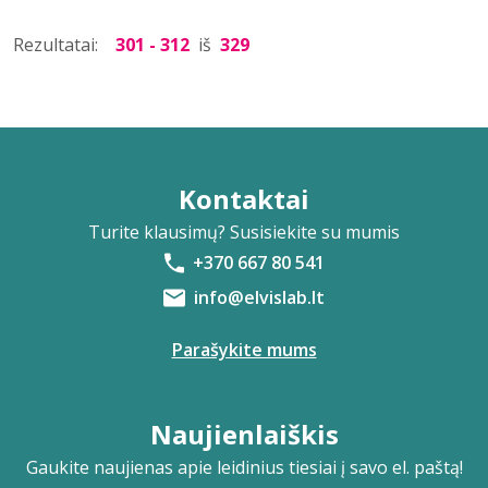
Rezultatai:
301 - 312
iš
329
Kontaktai
Turite klausimų? Susisiekite su mumis
+370 667 80 541
info@elvislab.lt
Parašykite mums
Naujienlaiškis
Gaukite naujienas apie leidinius tiesiai į savo el. paštą!