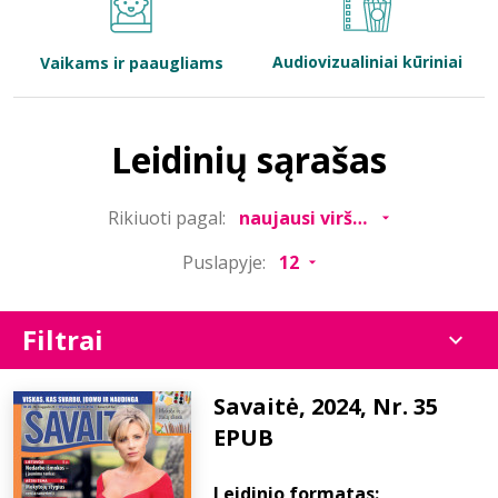
Bibliotekoms
Audiovizualiniai kūriniai
Vaikams ir paaugliams
D.U.K.
Leidinių sąrašas
+370 667 80 541
Rikiuoti pagal:
info@elvislab.lt
Puslapyje:
Filtrai
Savaitė, 2024, Nr. 35
EPUB
Leidinio formatas: