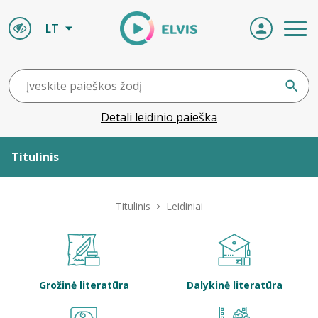
LT
Detali leidinio paieška
Titulinis
Apie ELVIS
Titulinis
Leidiniai
Leidiniai
ELVIS atvyksta
Grožinė literatūra
Dalykinė literatūra
Naujienos