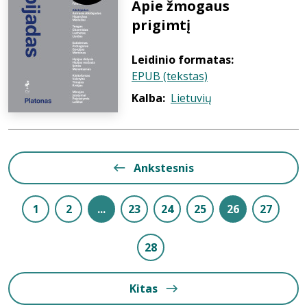
Apie žmogaus
prigimtį
Leidinio formatas:
EPUB (tekstas)
Kalba:
Lietuvių
Ankstesnis
1
2
...
23
24
25
26
27
28
Kitas