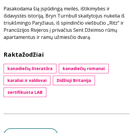
Pasakodama šią įspūdingą meilės, ištikimybės ir
išdavystės istoriją, Bryn Turnbull skaitytojus nukelia iš
triukšmingo Paryžiaus, iš spindinčio viešbučio „Ritz“ ir
Prancūzijos Rivjeros į privačius Sent Džeimso rūmų
apartamentus ir ramų užmiesčio dvarą.
Raktažodžiai
kanadiečių literatūra
kanadiečių romanai
karaliai ir valdovai
Didžioji Britanija
sertifikuota LAB