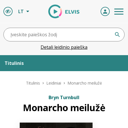
LT
Detali leidinio paieška
Titulinis
Apie ELVIS
Titulinis
Leidiniai
Monarcho meilužė
Leidiniai
Bryn Turnbull
Monarcho meilužė
ELVIS atvyksta
Naujienos