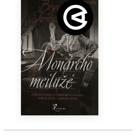
Bibliotekoms
D.U.K.
+370 667 80 541
info@elvislab.lt