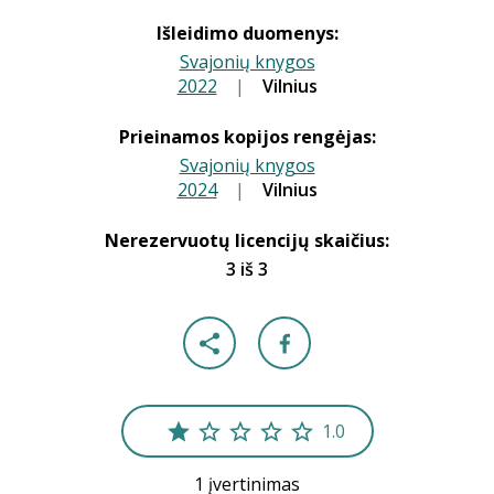
Išleidimo duomenys:
Svajonių knygos
2022
|
|
Vilnius
Prieinamos kopijos rengėjas:
Svajonių knygos
2024
|
|
Vilnius
Nerezervuotų licencijų skaičius:
3 iš 3
1.0
1 įvertinimas