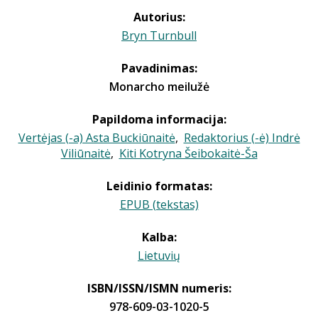
Autorius:
Bryn Turnbull
Pavadinimas:
Monarcho meilužė
Papildoma informacija:
Vertėjas (-a) Asta Buckiūnaitė
,
Redaktorius (-ė) Indrė
Viliūnaitė
,
Kiti Kotryna Šeibokaitė-Ša
Leidinio formatas:
EPUB (tekstas)
Kalba:
Lietuvių
ISBN/ISSN/ISMN numeris:
978-609-03-1020-5