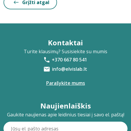
Grįžti atgal
Kontaktai
Turite klausimų? Susisiekite su mumis
+370 667 80 541
info@elvislab.lt
Parašykite mums
Naujienlaiškis
Gaukite naujienas apie leidinius tiesiai į savo el. paštą!