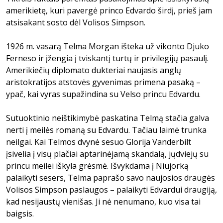
amerikietę, kuri pavergė princo Edvardo širdį, prieš jam
atsisakant sosto dėl Volisos Simpson.
1926 m. vasarą Telma Morgan išteka už vikonto Djuko
Ferneso ir įžengia į tviskantį turtų ir privilegijų pasaulį.
Amerikiečių diplomato dukteriai naujasis anglų
aristokratijos atstovės gyvenimas primena pasaką –
ypač, kai vyras supažindina su Velso princu Edvardu.
Sutuoktinio neištikimybė paskatina Telmą stačia galva
nerti į meilės romaną su Edvardu. Tačiau laimė trunka
neilgai. Kai Telmos dvynė sesuo Glorija Vanderbilt
įsivelia į visų plačiai aptarinėjamą skandalą, jųdviejų su
princu meilei iškyla grėsmė. Išvykdama į Niujorką
palaikyti sesers, Telma paprašo savo naujosios draugės
Volisos Simpson paslaugos – palaikyti Edvardui draugiją,
kad nesijaustų vienišas. Ji nė nenumano, kuo visa tai
baigsis.