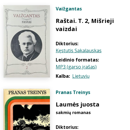
Vaižgantas
Raštai. T. 2, Mišrieji
vaizdai
Diktorius:
Kęstutis Sakalauskas
Leidinio formatas:
MP3 (garso įrašas)
Kalba:
Lietuvių
Pranas Treinys
Laumės juosta
sakmių romanas
Diktorius: