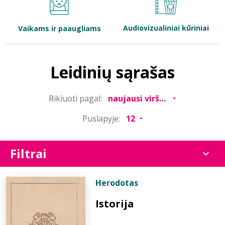
Bibliotekoms
Audiovizualiniai kūriniai
Vaikams ir paaugliams
D.U.K.
Leidinių sąrašas
+370 667 80 541
Rikiuoti pagal:
info@elvislab.lt
Puslapyje:
Filtrai
Herodotas
Istorija