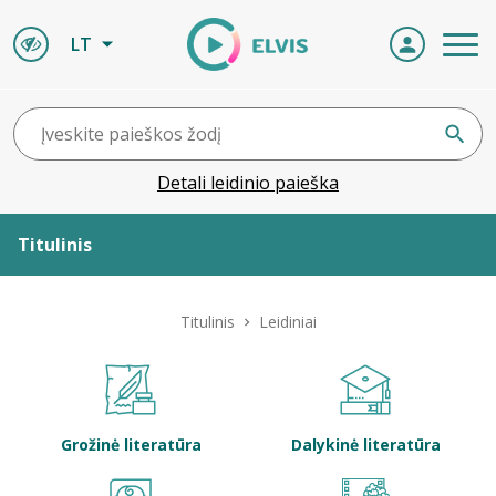
LT
Detali leidinio paieška
Titulinis
Apie ELVIS
Titulinis
Leidiniai
Leidiniai
ELVIS atvyksta
Grožinė literatūra
Dalykinė literatūra
Naujienos