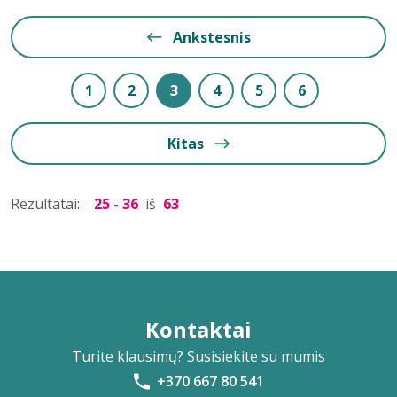
Ankstesnis
1
2
3
4
5
6
Kitas
Rezultatai:
25 - 36
iš
63
Kontaktai
Turite klausimų? Susisiekite su mumis
+370 667 80 541