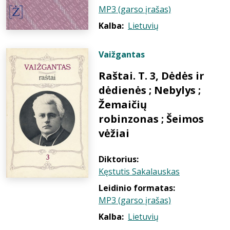
MP3 (garso įrašas)
Kalba:
Lietuvių
Vaižgantas
Raštai. T. 3, Dėdės ir
dėdienės ; Nebylys ;
Žemaičių
robinzonas ; Šeimos
vėžiai
Diktorius:
Kęstutis Sakalauskas
Leidinio formatas:
MP3 (garso įrašas)
Kalba:
Lietuvių