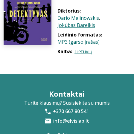
Diktorius:
Dario Malinowskis
,
Jokūbas Bareikis
Leidinio formatas:
MP3 (garso įrašas)
Kalba:
Lietuvių
Kontaktai
Turite klausimų? Susisiekite su mumis
+370 667 80 541
info@elvislab.lt