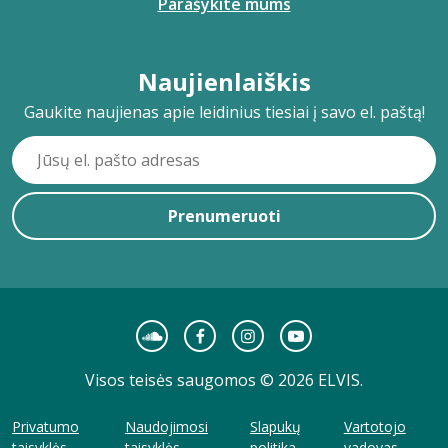
Parašykite mums
Naujienlaiškis
Gaukite naujienas apie leidinius tiesiai į savo el. paštą!
Prenumeruoti
Visos teisės saugomos © 2026 ELVIS.
Privatumo
Naudojimosi
Slapukų
Vartotojo
taisyklės
taisyklės
politika
vadovas