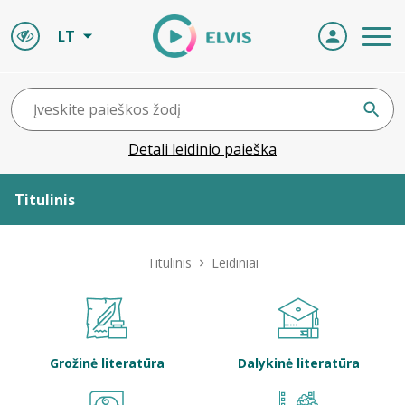
LT
Detali leidinio paieška
Titulinis
Apie ELVIS
Titulinis
Leidiniai
Leidiniai
ELVIS atvyksta
Grožinė literatūra
Dalykinė literatūra
Naujienos