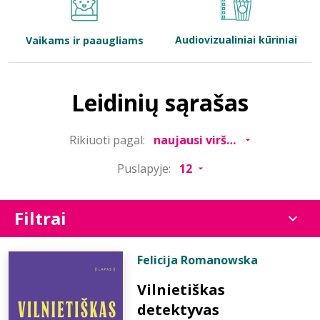
Bibliotekoms
Audiovizualiniai kūriniai
Vaikams ir paaugliams
D.U.K.
Leidinių sąrašas
+370 667 80 541
Rikiuoti pagal:
info@elvislab.lt
Puslapyje:
Filtrai
Felicija Romanowska
Vilnietiškas
detektyvas