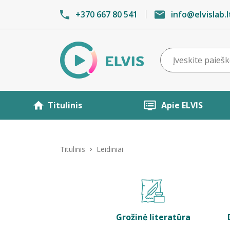
+370 667 80 541
info@elvislab.l
Titulinis
Apie ELVIS
Titulinis
Leidiniai
Grožinė literatūra