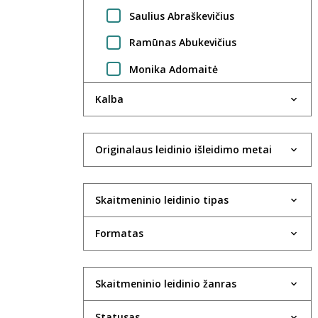
Saulius Abraškevičius
Ramūnas Abukevičius
Monika Adomaitė
Regimantas Adomaitis
Kalba
Gintarė Adomaitytė
Jūratė Adomaitytė
Originalaus leidinio išleidimo metai
Saulius Adomėnas
Skaitmeninio leidinio tipas
Violeta Agejeva
Rima Aidietė
Formatas
UAB Aktida
Robertas Aleksaitis
Skaitmeninio leidinio žanras
Valdas Aleksandravčius
Statusas