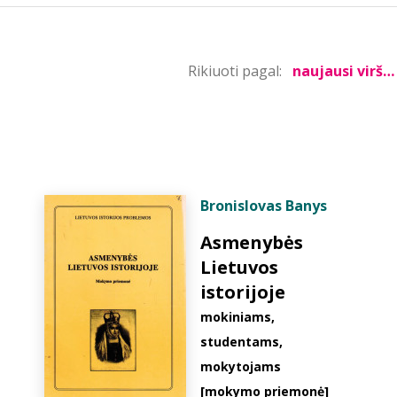
Rikiuoti pagal:
Bronislovas Banys
Asmenybės
Lietuvos
istorijoje
mokiniams,
studentams,
mokytojams
[mokymo priemonė]