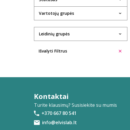
Evelina Aleliūnienė
Vartotojų grupės
Rasa Alenskaitė
Kristin Allison
Leidinių grupės
Trinidad López Álvarez
Ūla Ambrasaitė
Išvalyti Filtrus
Giedrė Ambrazevičiūtė
Cecilia Anaya
Eglė Ancevičiūtė
Ieva Andrijauskaitė
Kontaktai
Turite klausimų? Susisiekite su mumis
Ignas Andriukevičius
+370 667 80 541
Šarūnė Andriuškevičiūtė
info@elvislab.lt
Aleksas Anikinas