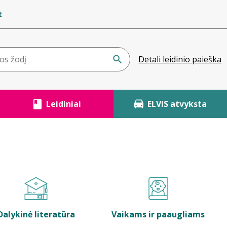
t
Detali leidinio paieška
Leidiniai
ELVIS atvyksta
Dalykinė literatūra
Vaikams ir paaugliams