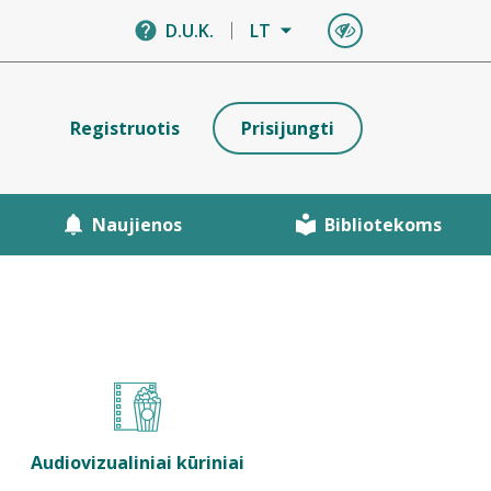
D.U.K.
LT
Registruotis
Prisijungti
Naujienos
Bibliotekoms
Audiovizualiniai kūriniai