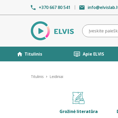
+370 667 80 541
info@elvislab.l
Titulinis
Apie ELVIS
Titulinis
Leidiniai
Grožinė literatūra