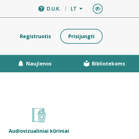
D.U.K.
LT
Registruotis
Prisijungti
Naujienos
Bibliotekoms
Audiovizualiniai kūriniai