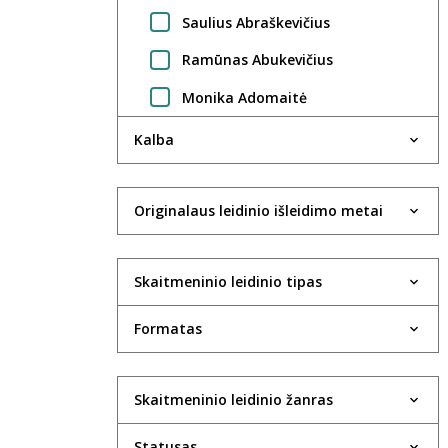
Saulius Abraškevičius
Ramūnas Abukevičius
Monika Adomaitė
Regimantas Adomaitis
Kalba
Gintarė Adomaitytė
Jūratė Adomaitytė
Originalaus leidinio išleidimo metai
Saulius Adomėnas
Skaitmeninio leidinio tipas
Violeta Agejeva
Rima Aidietė
Formatas
UAB Aktida
Robertas Aleksaitis
Skaitmeninio leidinio žanras
Valdas Aleksandravčius
Statusas