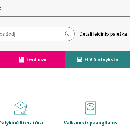
t
Detali leidinio paieška
Leidiniai
ELVIS atvyksta
Dalykinė literatūra
Vaikams ir paaugliams