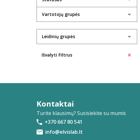
Evelina Aleliūnienė
Vartotojų grupės
Rasa Alenskaitė
Kristin Allison
Leidinių grupės
Trinidad López Álvarez
Ūla Ambrasaitė
Išvalyti Filtrus
Giedrė Ambrazevičiūtė
Cecilia Anaya
Eglė Ancevičiūtė
Ieva Andrijauskaitė
Kontaktai
Turite klausimų? Susisiekite su mumis
Ignas Andriukevičius
+370 667 80 541
Šarūnė Andriuškevičiūtė
info@elvislab.lt
Aleksas Anikinas