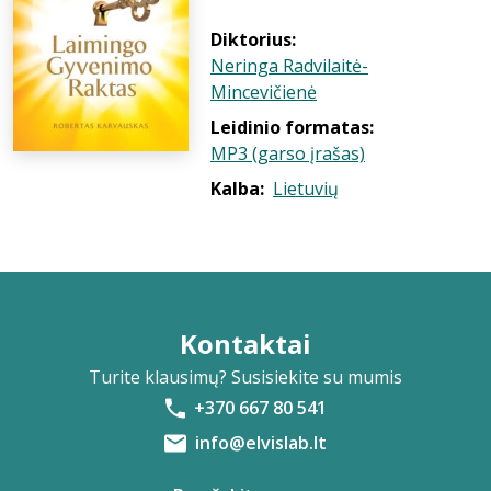
Diktorius:
Neringa Radvilaitė-
Mincevičienė
Leidinio formatas:
MP3 (garso įrašas)
Kalba:
Lietuvių
Kontaktai
Turite klausimų? Susisiekite su mumis
+370 667 80 541
info@elvislab.lt