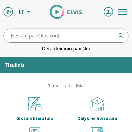
LT
Detali leidinio paieška
Titulinis
Apie ELVIS
Titulinis
Leidiniai
Leidiniai
ELVIS atvyksta
Grožinė literatūra
Dalykinė literatūra
Naujienos