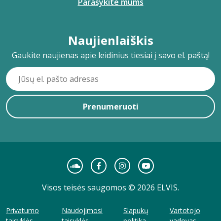
Parašykite mums
Naujienlaiškis
Gaukite naujienas apie leidinius tiesiai į savo el. paštą!
Prenumeruoti
Visos teisės saugomos © 2026 ELVIS.
Privatumo
Naudojimosi
Slapukų
Vartotojo
taisyklės
taisyklės
politika
vadovas