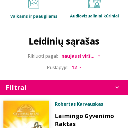
Bibliotekoms
Audiovizualiniai kūriniai
Vaikams ir paaugliams
D.U.K.
Leidinių sąrašas
+370 667 80 541
Rikiuoti pagal:
info@elvislab.lt
Puslapyje:
Filtrai
Robertas Karvauskas
Laimingo Gyvenimo
Raktas