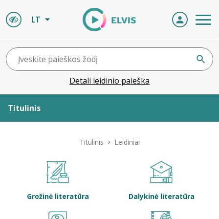
LT
Detali leidinio paieška
Titulinis
Apie ELVIS
Titulinis
Leidiniai
Leidiniai
ELVIS atvyksta
Grožinė literatūra
Dalykinė literatūra
Naujienos