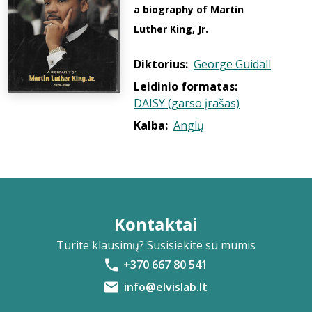
a biography of Martin
Luther King, Jr.
Diktorius:
George Guidall
Leidinio formatas:
DAISY (garso įrašas)
Kalba:
Anglų
Kontaktai
Turite klausimų? Susisiekite su mumis
+370 667 80 541
info@elvislab.lt