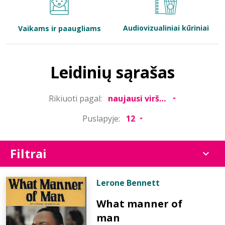
Bibliotekoms
Audiovizualiniai kūriniai
Vaikams ir paaugliams
D.U.K.
Leidinių sąrašas
+370 667 80 541
Rikiuoti pagal:
info@elvislab.lt
Puslapyje:
Filtrai
Lerone Bennett
What manner of
man