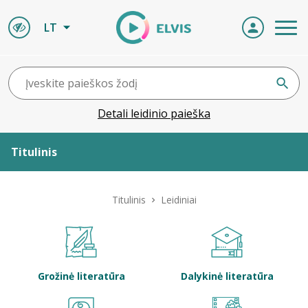
LT
Detali leidinio paieška
Titulinis
Apie ELVIS
Titulinis
Leidiniai
Leidiniai
ELVIS atvyksta
Grožinė literatūra
Dalykinė literatūra
Naujienos