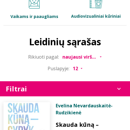
Bibliotekoms
Audiovizualiniai kūriniai
Vaikams ir paaugliams
D.U.K.
Leidinių sąrašas
+370 667 80 541
Rikiuoti pagal:
info@elvislab.lt
Puslapyje:
Filtrai
Evelina Nevardauskaitė-
Rudzikienė
Skauda kūną –