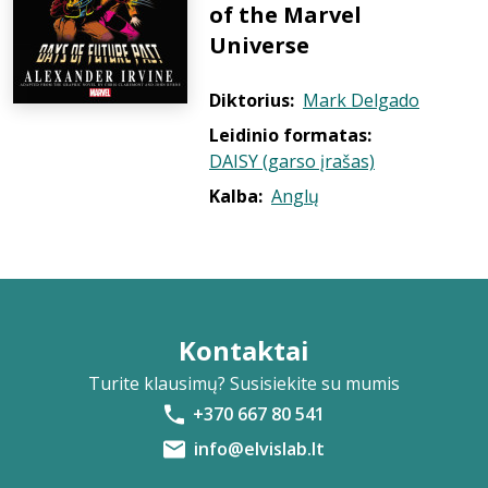
of the Marvel
Universe
Diktorius:
Mark Delgado
Leidinio formatas:
DAISY (garso įrašas)
Kalba:
Anglų
Kontaktai
Turite klausimų? Susisiekite su mumis
+370 667 80 541
info@elvislab.lt