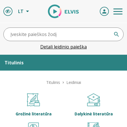
LT
Detali leidinio paieška
Titulinis
Apie ELVIS
Titulinis
Leidiniai
Leidiniai
ELVIS atvyksta
Grožinė literatūra
Dalykinė literatūra
Naujienos