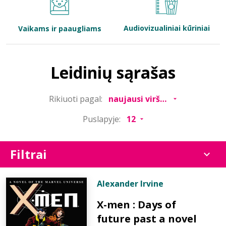
Bibliotekoms
Audiovizualiniai kūriniai
Vaikams ir paaugliams
D.U.K.
Leidinių sąrašas
+370 667 80 541
Rikiuoti pagal:
info@elvislab.lt
Puslapyje:
Filtrai
Alexander Irvine
X-men : Days of
future past a novel