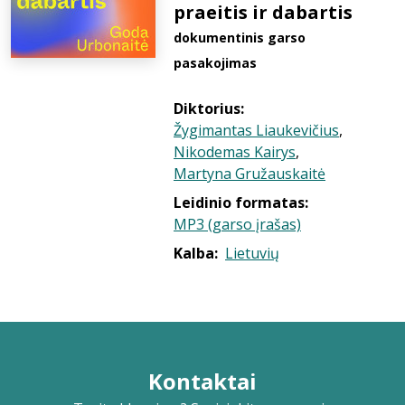
praeitis ir dabartis
dokumentinis garso
pasakojimas
Diktorius:
Žygimantas Liaukevičius
,
Nikodemas Kairys
,
Martyna Gružauskaitė
Leidinio formatas:
MP3 (garso įrašas)
Kalba:
Lietuvių
Kontaktai