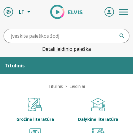
LT
Detali leidinio paieška
Titulinis
Apie ELVIS
Titulinis
Leidiniai
Leidiniai
ELVIS atvyksta
Grožinė literatūra
Dalykinė literatūra
Naujienos