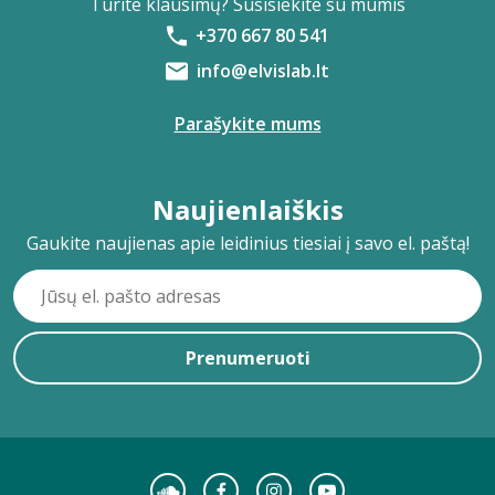
Turite klausimų? Susisiekite su mumis
+370 667 80 541
info@elvislab.lt
Parašykite mums
Naujienlaiškis
Gaukite naujienas apie leidinius tiesiai į savo el. paštą!
Prenumeruoti