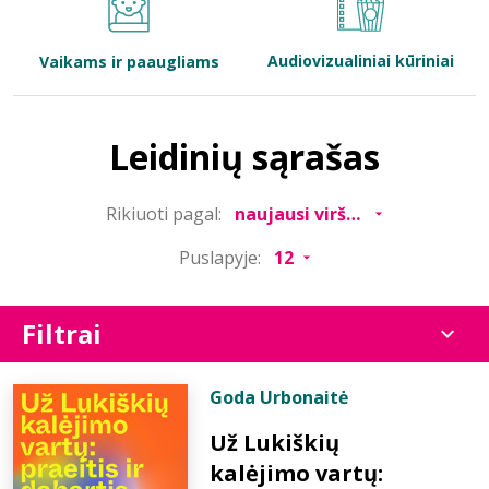
Bibliotekoms
Audiovizualiniai kūriniai
Vaikams ir paaugliams
D.U.K.
Leidinių sąrašas
+370 667 80 541
Rikiuoti pagal:
info@elvislab.lt
Puslapyje:
Filtrai
Goda Urbonaitė
Už Lukiškių
kalėjimo vartų: