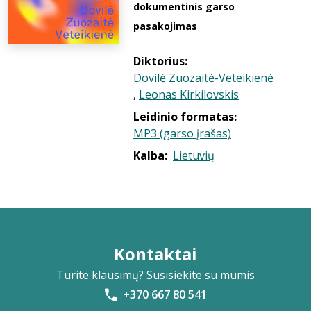
dokumentinis garso
pasakojimas
Diktorius:
Dovilė Zuozaitė-Veteikienė
,
Leonas Kirkilovskis
Leidinio formatas:
MP3 (garso įrašas)
Kalba:
Lietuvių
Kontaktai
Turite klausimų? Susisiekite su mumis
+370 667 80 541