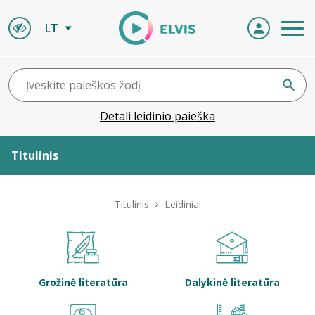
LT
Detali leidinio paieška
Titulinis
Apie ELVIS
Titulinis
Leidiniai
Leidiniai
ELVIS atvyksta
Grožinė literatūra
Dalykinė literatūra
Naujienos