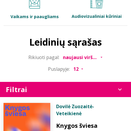
Bibliotekoms
Audiovizualiniai kūriniai
Vaikams ir paaugliams
D.U.K.
Leidinių sąrašas
+370 667 80 541
Rikiuoti pagal:
info@elvislab.lt
Puslapyje:
Filtrai
Dovilė Zuozaitė-
Veteikienė
Knygos šviesa