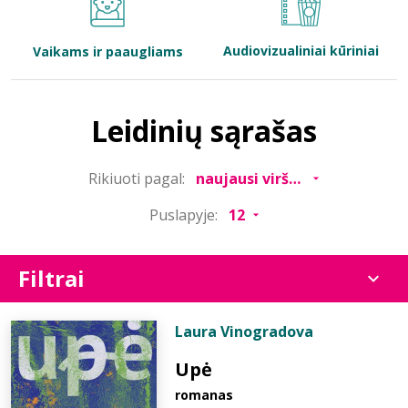
Bibliotekoms
Audiovizualiniai kūriniai
Vaikams ir paaugliams
D.U.K.
Leidinių sąrašas
+370 667 80 541
Rikiuoti pagal:
info@elvislab.lt
Puslapyje:
Filtrai
Laura Vinogradova
Upė
romanas