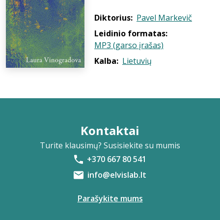
Diktorius:
Pavel Markevič
Leidinio formatas:
MP3 (garso įrašas)
Kalba:
Lietuvių
Kontaktai
Turite klausimų? Susisiekite su mumis
+370 667 80 541
info@elvislab.lt
Parašykite mums