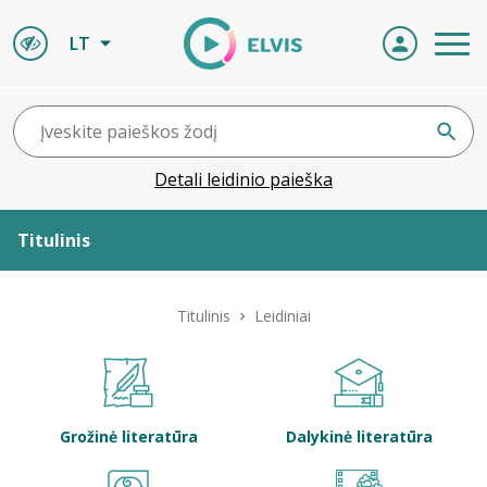
LT
Detali leidinio paieška
Titulinis
Apie ELVIS
Titulinis
Leidiniai
Leidiniai
ELVIS atvyksta
Grožinė literatūra
Dalykinė literatūra
Naujienos