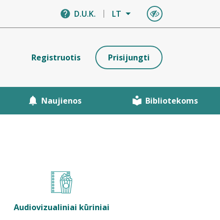
D.U.K.
LT
Registruotis
Prisijungti
Naujienos
Bibliotekoms
Audiovizualiniai kūriniai