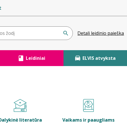
t
Detali leidinio paieška
Leidiniai
ELVIS atvyksta
Dalykinė literatūra
Vaikams ir paaugliams