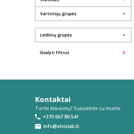
Evelina Aleliūnienė
Vartotojų grupės
Rasa Alenskaitė
Kristin Allison
Leidinių grupės
Trinidad López Álvarez
Ūla Ambrasaitė
Išvalyti Filtrus
Giedrė Ambrazevičiūtė
Cecilia Anaya
Eglė Ancevičiūtė
Ieva Andrijauskaitė
Kontaktai
Turite klausimų? Susisiekite su mumis
Ignas Andriukevičius
+370 667 80 541
Šarūnė Andriuškevičiūtė
info@elvislab.lt
Aleksas Anikinas