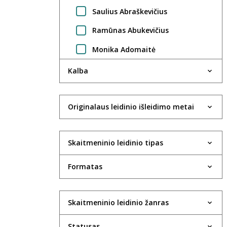
Saulius Abraškevičius
Ramūnas Abukevičius
Monika Adomaitė
Regimantas Adomaitis
Kalba
Gintarė Adomaitytė
Jūratė Adomaitytė
Originalaus leidinio išleidimo metai
Saulius Adomėnas
Skaitmeninio leidinio tipas
Violeta Agejeva
Rima Aidietė
Formatas
UAB Aktida
Robertas Aleksaitis
Skaitmeninio leidinio žanras
Valdas Aleksandravčius
Statusas