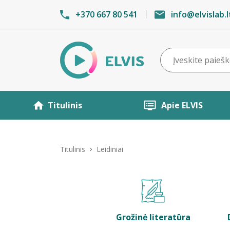
+370 667 80 541
info@elvislab.l
Titulinis
Apie ELVIS
Titulinis
Leidiniai
Grožinė literatūra