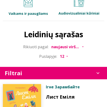
Bibliotekoms
Audiovizualiniai kūriniai
Vaikams ir paaugliams
D.U.K.
Leidinių sąrašas
+370 667 80 541
Rikiuoti pagal:
info@elvislab.lt
Puslapyje:
Filtrai
Ігне Зарамбайте
Лист Еміля