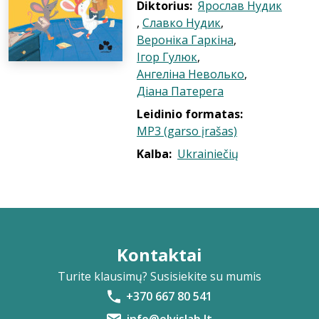
Diktorius:
Ярослав Нудик
,
Славко Нудик
,
Вероніка Гаркіна
,
Ігор Гулюк
,
Ангеліна Неволько
,
Діана Патерега
Leidinio formatas:
MP3 (garso įrašas)
Kalba:
Ukrainiečių
Kontaktai
Turite klausimų? Susisiekite su mumis
+370 667 80 541