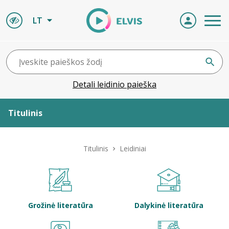
LT
Detali leidinio paieška
Titulinis
Apie ELVIS
Titulinis
Leidiniai
Leidiniai
ELVIS atvyksta
Grožinė literatūra
Dalykinė literatūra
Naujienos