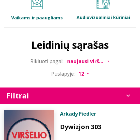
Bibliotekoms
Audiovizualiniai kūriniai
Vaikams ir paaugliams
D.U.K.
Leidinių sąrašas
+370 667 80 541
Rikiuoti pagal:
info@elvislab.lt
Puslapyje:
Filtrai
Arkady Fiedler
Dywizjon 303