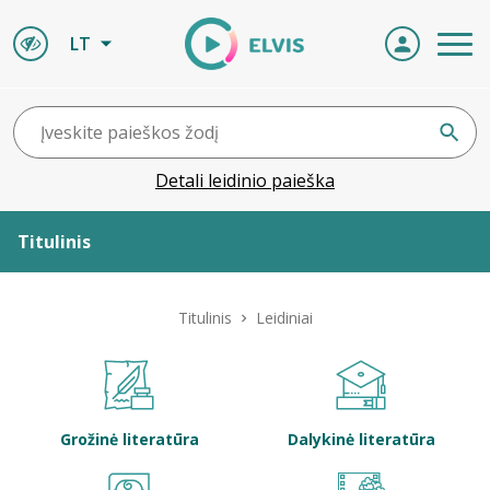
LT
Detali leidinio paieška
Titulinis
Apie ELVIS
Titulinis
Leidiniai
Leidiniai
ELVIS atvyksta
Grožinė literatūra
Dalykinė literatūra
Naujienos