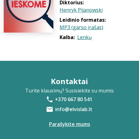
Diktorius:
Henryk Pijanowski
Leidinio formatas:
MP3 (garso įrašas)
Kalba:
Lenkų
Kontaktai
Turite klausimų? Susisiekite su mumis
+370 667 80 541
info@elvislab.lt
Parašykite mums