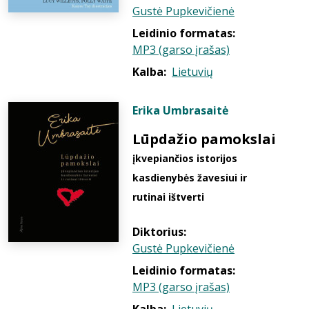
Gustė Pupkevičienė
Leidinio formatas:
MP3 (garso įrašas)
Kalba:
Lietuvių
Erika Umbrasaitė
Lūpdažio pamokslai
įkvepiančios istorijos
kasdienybės žavesiui ir
rutinai ištverti
Diktorius:
Gustė Pupkevičienė
Leidinio formatas:
MP3 (garso įrašas)