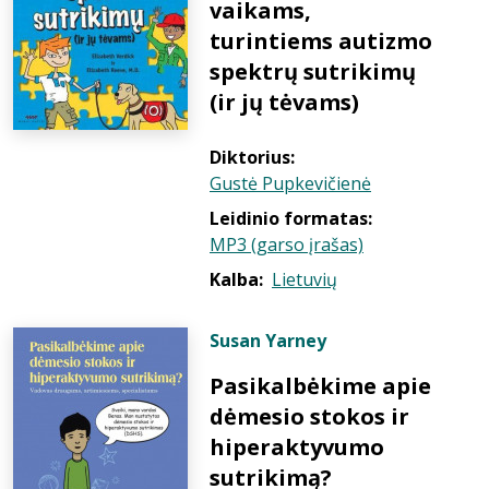
vaikams,
turintiems autizmo
spektrų sutrikimų
(ir jų tėvams)
Diktorius:
Gustė Pupkevičienė
Leidinio formatas:
MP3 (garso įrašas)
Kalba:
Lietuvių
Susan Yarney
Pasikalbėkime apie
dėmesio stokos ir
hiperaktyvumo
sutrikimą?