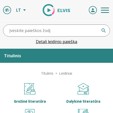
LT
Detali leidinio paieška
Titulinis
Apie ELVIS
Titulinis
Leidiniai
Leidiniai
ELVIS atvyksta
Grožinė literatūra
Dalykinė literatūra
Naujienos