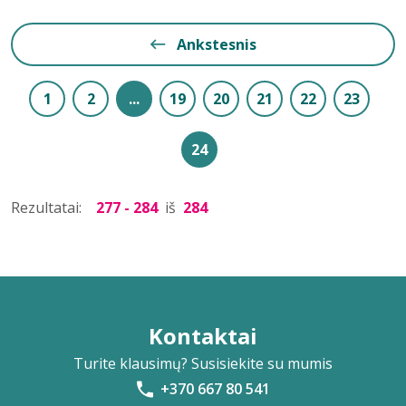
Ankstesnis
1
2
...
19
20
21
22
23
24
Rezultatai:
277 - 284
iš
284
Kontaktai
Turite klausimų? Susisiekite su mumis
+370 667 80 541