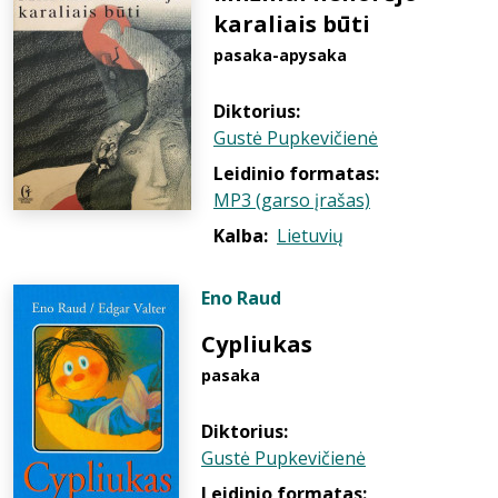
karaliais būti
pasaka-apysaka
Diktorius:
Gustė Pupkevičienė
Leidinio formatas:
MP3 (garso įrašas)
Kalba:
Lietuvių
Eno Raud
Cypliukas
pasaka
Diktorius:
Gustė Pupkevičienė
Leidinio formatas: