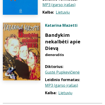
MP3 (garso įrašas)
Kalba:
Lietuvių
Katarina Mazetti
Bandykim
nekalbėti apie
Dievą
dienoraštis
Diktorius:
Gustė Pupkevičienė
Leidinio formatas:
MP3 (garso įrašas)
Kalba:
Lietuvių