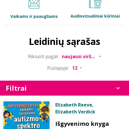
Bibliotekoms
Audiovizualiniai kūriniai
Vaikams ir paaugliams
D.U.K.
Leidinių sąrašas
+370 667 80 541
Rikiuoti pagal:
info@elvislab.lt
Puslapyje:
Filtrai
Elizabeth Reeve
,
Elizabeth Verdick
Išgyvenimo knyga