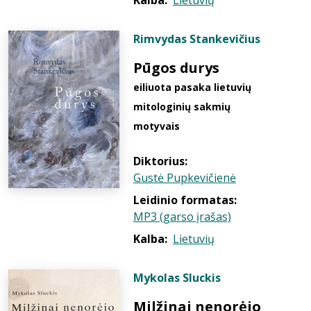
Kalba:
Lietuvių
Rimvydas Stankevičius
Pūgos durys
eiliuota pasaka lietuvių
mitologinių sakmių
motyvais
Diktorius:
Gustė Pupkevičienė
Leidinio formatas:
MP3 (garso įrašas)
Kalba:
Lietuvių
Mykolas Sluckis
Milžinai nenorėjo