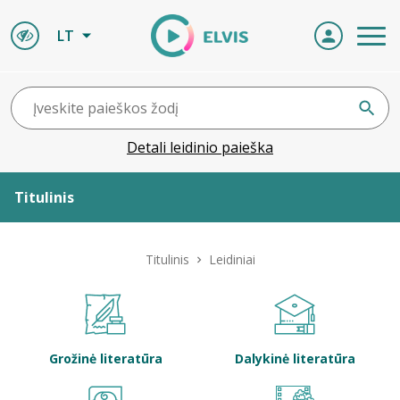
LT
Detali leidinio paieška
Titulinis
Apie ELVIS
Titulinis
Leidiniai
Leidiniai
ELVIS atvyksta
Grožinė literatūra
Dalykinė literatūra
Naujienos