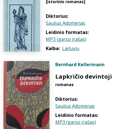
[istorinis romanas]
Diktorius:
Saulius Adomėnas
Leidinio formatas:
MP3 (garso įrašas)
Kalba:
Lietuvių
Bernhard Kellermann
Lapkričio devintoji
romanas
Diktorius:
Saulius Adomėnas
Leidinio formatas:
MP3 (garso įrašas)