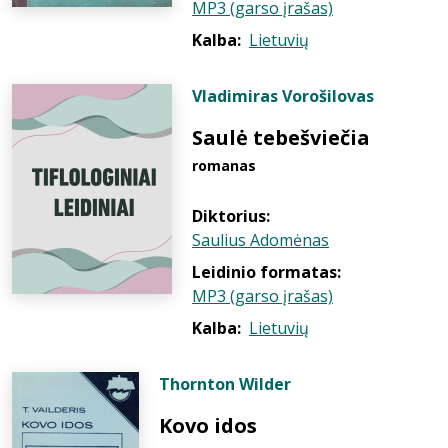
MP3 (garso įrašas)
Kalba:
Lietuvių
Vladimiras Vorošilovas
Saulė tebešviečia
romanas
Diktorius:
Saulius Adomėnas
Leidinio formatas:
MP3 (garso įrašas)
Kalba:
Lietuvių
Thornton Wilder
Kovo idos