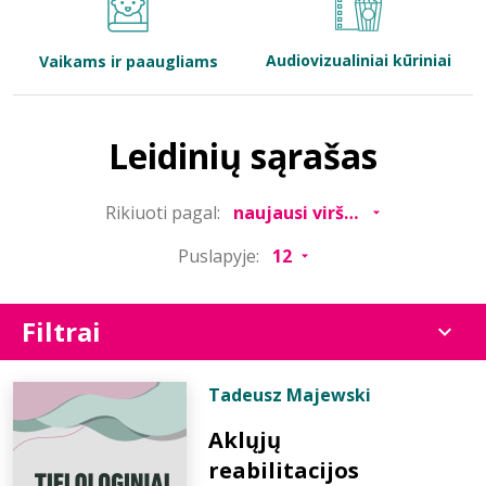
Bibliotekoms
Audiovizualiniai kūriniai
Vaikams ir paaugliams
D.U.K.
Leidinių sąrašas
+370 667 80 541
Rikiuoti pagal:
info@elvislab.lt
Puslapyje:
Filtrai
Tadeusz Majewski
Aklųjų
reabilitacijos