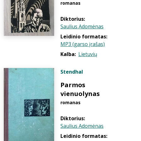
romanas
Diktorius:
Saulius Adomėnas
Leidinio formatas:
MP3 (garso įrašas)
Kalba:
Lietuvių
Stendhal
Parmos
vienuolynas
romanas
Diktorius:
Saulius Adomėnas
Leidinio formatas: