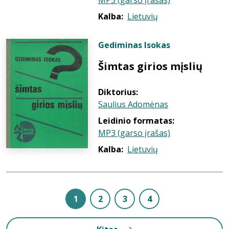
MP3 (garso įrašas)
Kalba:
Lietuvių
Gediminas Isokas
Šimtas girios mįslių
Diktorius:
Saulius Adomėnas
Leidinio formatas:
MP3 (garso įrašas)
Kalba:
Lietuvių
1
2
3
4