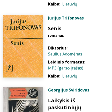
Kalba:
Lietuvių
Jurijus Trifonovas
Senis
romanas
Diktorius:
Saulius Adomėnas
Leidinio formatas:
MP3 (garso įrašas)
Kalba:
Lietuvių
Georgijus Sviridovas
Laikykis iš
paskutiniųjų