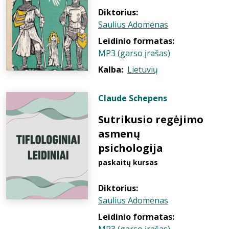
Diktorius:
Saulius Adomėnas
Leidinio formatas:
MP3 (garso įrašas)
Kalba:
Lietuvių
Claude Schepens
Sutrikusio regėjimo
asmenų
psichologija
paskaitų kursas
Diktorius:
Saulius Adomėnas
Leidinio formatas: