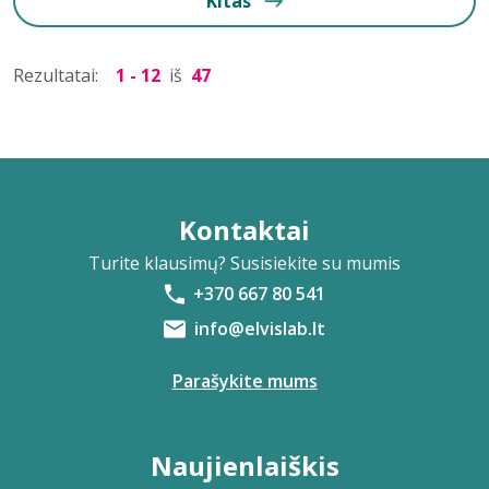
Kitas
Rezultatai:
1 - 12
iš
47
Kontaktai
Turite klausimų? Susisiekite su mumis
+370 667 80 541
info@elvislab.lt
Parašykite mums
Naujienlaiškis