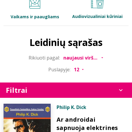
Bibliotekoms
Audiovizualiniai kūriniai
Vaikams ir paaugliams
D.U.K.
Leidinių sąrašas
+370 667 80 541
Rikiuoti pagal:
info@elvislab.lt
Puslapyje:
Filtrai
Philip K. Dick
Ar androidai
sapnuoja elektrines