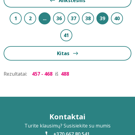
Ankstesnis
1
2
...
36
37
38
39
40
41
Kitas
Rezultatai:
457 - 468
iš
488
Kontaktai
Turite klausimų? Susisiekite su mumis
+370 667 80 541