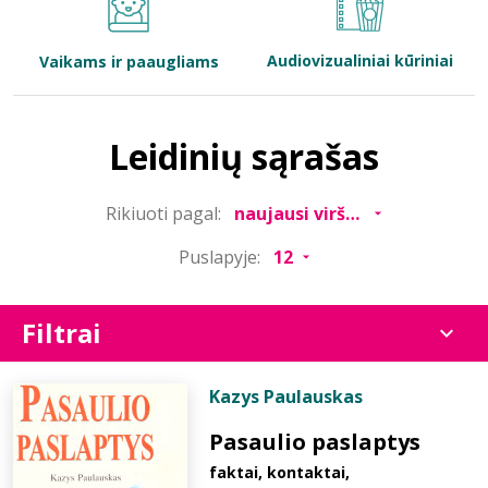
Bibliotekoms
Audiovizualiniai kūriniai
Vaikams ir paaugliams
D.U.K.
Leidinių sąrašas
+370 667 80 541
Rikiuoti pagal:
info@elvislab.lt
Puslapyje:
Filtrai
Kazys Paulauskas
Pasaulio paslaptys
faktai, kontaktai,