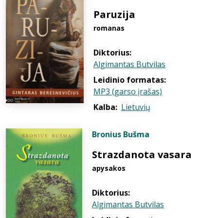
Paruzija
romanas
Diktorius:
Algimantas Butvilas
Leidinio formatas:
MP3 (garso įrašas)
Kalba:
Lietuvių
Bronius Bušma
Strazdanota vasara
apysakos
Diktorius:
Algimantas Butvilas