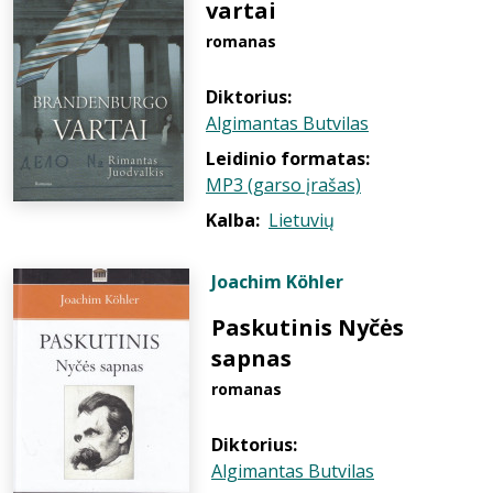
vartai
romanas
Diktorius:
Algimantas Butvilas
Leidinio formatas:
MP3 (garso įrašas)
Kalba:
Lietuvių
Joachim Köhler
Paskutinis Nyčės
sapnas
romanas
Diktorius:
Algimantas Butvilas