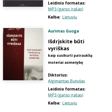
Leidinio formatas:
MP3 (garso įrašas)
Kalba:
Lietuvių
Aurimas Guoga
Išdrįskite būti
vyriškas
kaip susikurti patrauklią
moteriai asmenybę
Diktorius:
Algimantas Butvilas
Leidinio formatas:
MP3 (garso įrašas)
Kalba:
Lietuvių