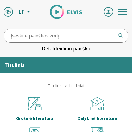
LT
Detali leidinio paieška
Titulinis
Apie ELVIS
Titulinis
Leidiniai
Leidiniai
ELVIS atvyksta
Grožinė literatūra
Dalykinė literatūra
Naujienos