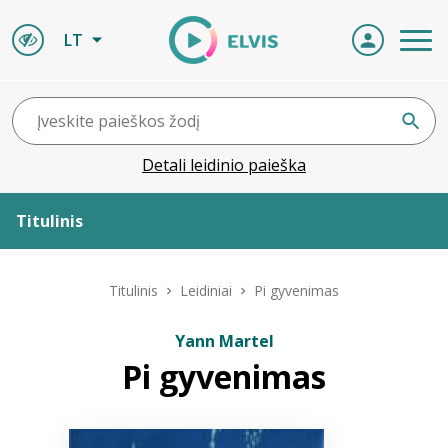
LT
Detali leidinio paieška
Titulinis
Apie ELVIS
Titulinis
Leidiniai
Pi gyvenimas
Leidiniai
Yann Martel
Pi gyvenimas
ELVIS atvyksta
Naujienos