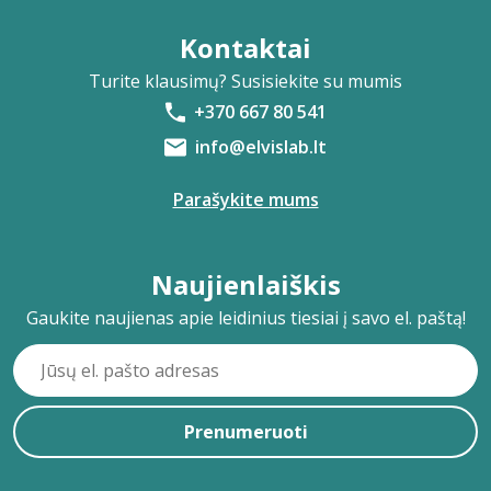
Kontaktai
Turite klausimų? Susisiekite su mumis
+370 667 80 541
info@elvislab.lt
Parašykite mums
Naujienlaiškis
Gaukite naujienas apie leidinius tiesiai į savo el. paštą!
Prenumeruoti