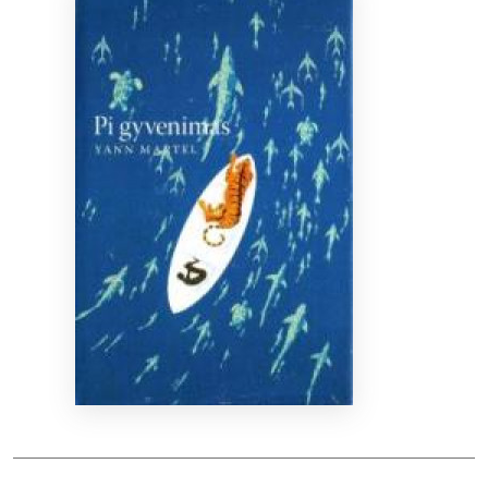
Bibliotekoms
D.U.K.
+370 667 80 541
info@elvislab.lt