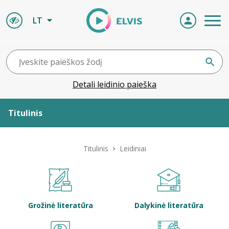
LT
Detali leidinio paieška
Titulinis
Apie ELVIS
Titulinis
Leidiniai
Leidiniai
ELVIS atvyksta
Grožinė literatūra
Dalykinė literatūra
Naujienos