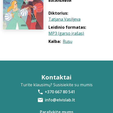
Васильевой
Diktorius:
Tatjana Vasiljeva
Leidinio formatas:
MP3 (garso įrašas)
Kalba:
Rusų
Kontaktai
Turite klausimų? Susisiekite su mumis
+370 667 80 541
info@elvislab.lt
Parašykite mums