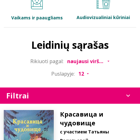
Bibliotekoms
Audiovizualiniai kūriniai
Vaikams ir paaugliams
D.U.K.
Leidinių sąrašas
+370 667 80 541
Rikiuoti pagal:
info@elvislab.lt
Puslapyje:
Filtrai
Красавица и
чудовище
с участием Татьяны