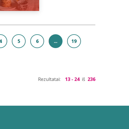
4
5
6
...
19
Rezultatai:
13 - 24
iš
236