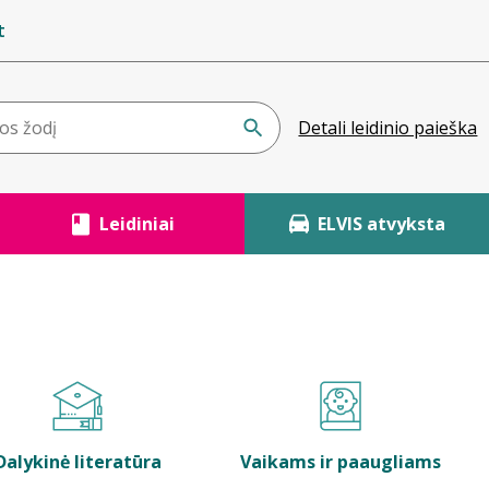
t
Detali leidinio paieška
Leidiniai
ELVIS atvyksta
Dalykinė literatūra
Vaikams ir paaugliams