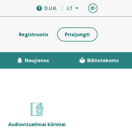
D.U.K.
LT
Registruotis
Prisijungti
Naujienos
Bibliotekoms
Audiovizualiniai kūriniai