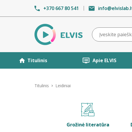
+370 667 80 541
info@elvislab.l
Titulinis
Apie ELVIS
Titulinis
Leidiniai
Grožinė literatūra