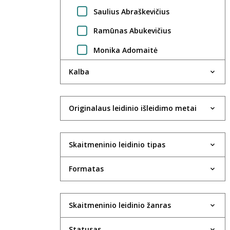
Saulius Abraškevičius
Ramūnas Abukevičius
Monika Adomaitė
Regimantas Adomaitis
Kalba
Gintarė Adomaitytė
Jūratė Adomaitytė
Originalaus leidinio išleidimo metai
Saulius Adomėnas
Skaitmeninio leidinio tipas
Violeta Agejeva
Rima Aidietė
Formatas
UAB Aktida
Robertas Aleksaitis
Skaitmeninio leidinio žanras
Valdas Aleksandravčius
Statusas