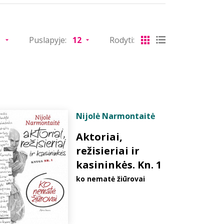
Puslapyje:
Rodyti:
Nijolė Narmontaitė
Aktoriai,
režisieriai ir
kasininkės. Kn. 1
ko nematė žiūrovai