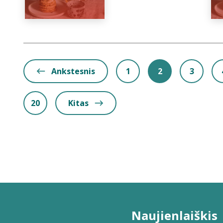
Ankstesnis
1
2
3
20
Kitas
Naujienlaiškis