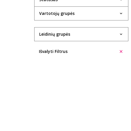
Evelina Aleliūnienė
Vartotojų grupės
Rasa Alenskaitė
Kristin Allison
Leidinių grupės
Trinidad López Álvarez
Ūla Ambrasaitė
Išvalyti Filtrus
Giedrė Ambrazevičiūtė
Cecilia Anaya
Eglė Ancevičiūtė
Ieva Andrijauskaitė
Ignas Andriukevičius
Šarūnė Andriuškevičiūtė
Aleksas Anikinas