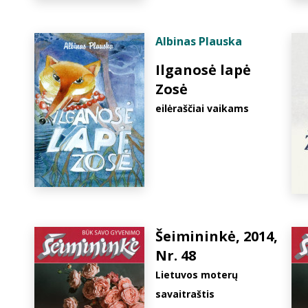
Albinas Plauska
Ilganosė lapė
Zosė
eilėraščiai vaikams
Šeimininkė, 2014,
Nr. 48
Lietuvos moterų
savaitraštis