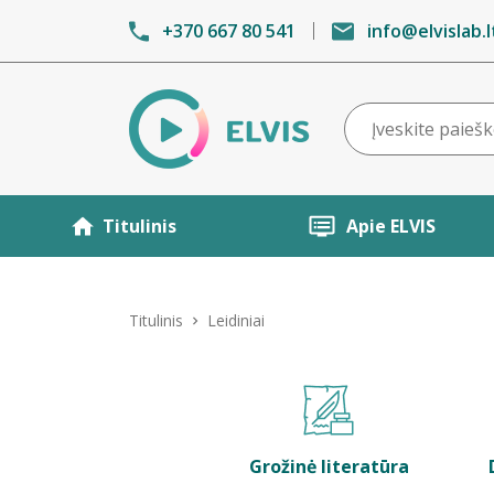
+370 667 80 541
info@elvislab.l
Titulinis
Apie ELVIS
Titulinis
Leidiniai
Grožinė literatūra