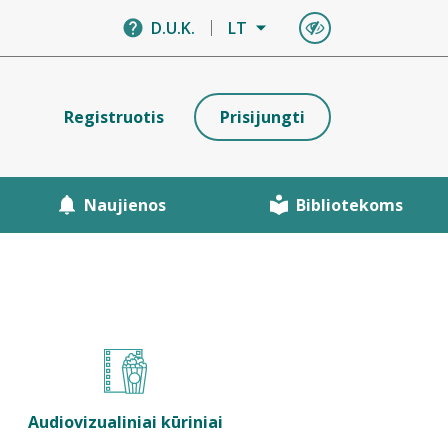
D.U.K.
LT
Registruotis
Prisijungti
Naujienos
Bibliotekoms
Audiovizualiniai kūriniai