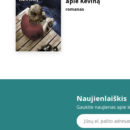
apie Keviną
romanas
Naujienlaiškis
Gaukite naujienas apie lei