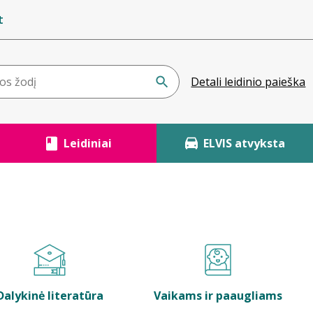
t
Detali leidinio paieška
Leidiniai
ELVIS atvyksta
Dalykinė literatūra
Vaikams ir paaugliams