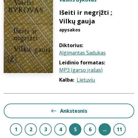
Išeiti ir negrįžti ;
Vilkų gauja
apysakos
Diktorius:
Algimantas Sadukas
Leidinio formatas:
MP3 (garso įrašas)
Kalba:
Lietuvių
Ankstesnis
1
2
3
4
5
6
...
11