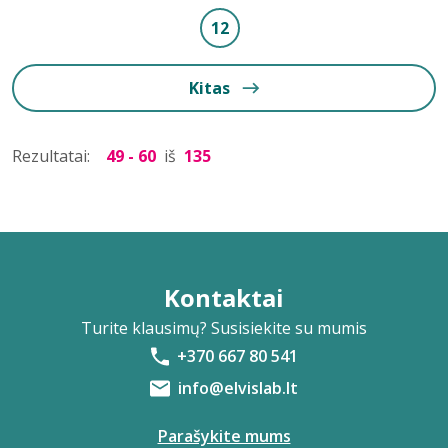
12
Kitas
Rezultatai:
49 - 60
iš
135
Kontaktai
Turite klausimų? Susisiekite su mumis
+370 667 80 541
info@elvislab.lt
Parašykite mums