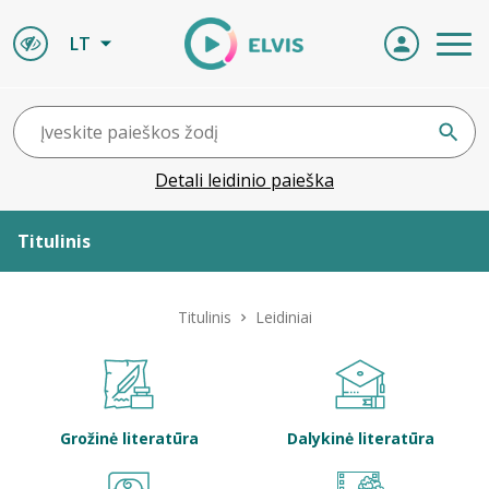
LT
Detali leidinio paieška
Titulinis
Apie ELVIS
Titulinis
Leidiniai
Leidiniai
ELVIS atvyksta
Grožinė literatūra
Dalykinė literatūra
Naujienos