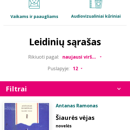
Bibliotekoms
Audiovizualiniai kūriniai
Vaikams ir paaugliams
D.U.K.
Leidinių sąrašas
+370 667 80 541
Rikiuoti pagal:
info@elvislab.lt
Puslapyje:
Filtrai
Antanas Ramonas
Šiaurės vėjas
novelės