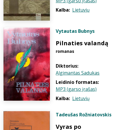
MP3 (garso įrašas)
Kalba:
Lietuvių
Vytautas Bubnys
Pilnaties valandą
romanas
Diktorius:
Algimantas Sadukas
Leidinio formatas:
MP3 (garso įrašas)
Kalba:
Lietuvių
Tadeušas Rožniatovskis
Vyras po