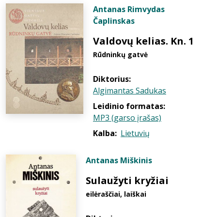
Antanas Rimvydas
Čaplinskas
Valdovų kelias. Kn. 1
Rūdninkų gatvė
Diktorius:
Algimantas Sadukas
Leidinio formatas:
MP3 (garso įrašas)
Kalba:
Lietuvių
Antanas Miškinis
Sulaužyti kryžiai
eilėraščiai, laiškai