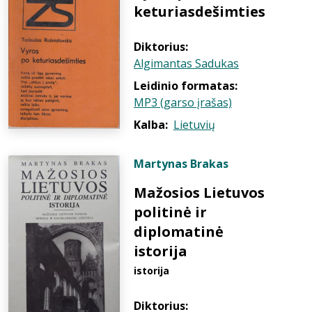
keturiasdešimties
Diktorius:
Algimantas Sadukas
Leidinio formatas:
MP3 (garso įrašas)
Kalba:
Lietuvių
Martynas Brakas
Mažosios Lietuvos
politinė ir
diplomatinė
istorija
istorija
Diktorius: