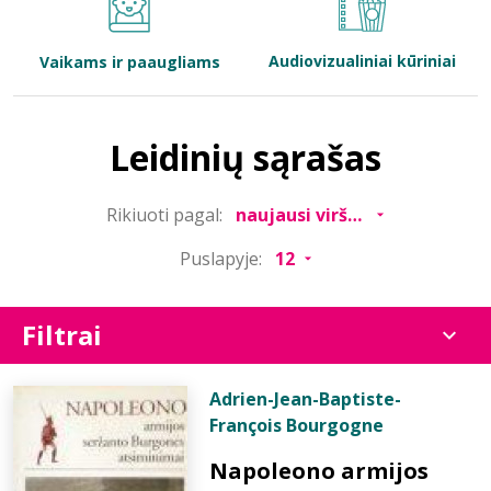
Bibliotekoms
Audiovizualiniai kūriniai
Vaikams ir paaugliams
D.U.K.
Leidinių sąrašas
+370 667 80 541
Rikiuoti pagal:
info@elvislab.lt
Puslapyje:
Filtrai
Adrien-Jean-Baptiste-
François Bourgogne
Napoleono armijos