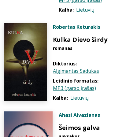
MP3 (garso įrašas)
Kalba:
Lietuvių
Robertas Keturakis
Kulka Dievo širdy
romanas
Diktorius:
Algimantas Sadukas
Leidinio formatas:
MP3 (garso įrašas)
Kalba:
Lietuvių
Ahasi Aivazianas
Šeimos galva
apysakos