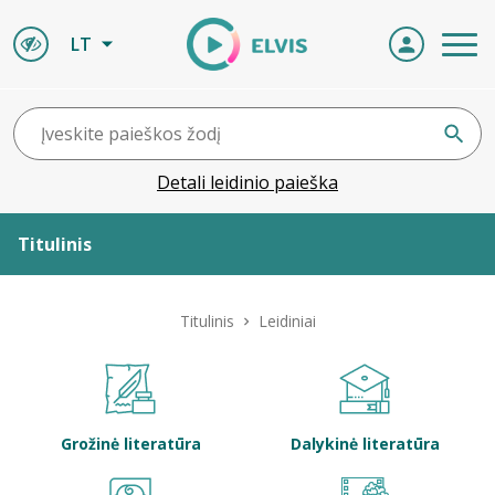
LT
Detali leidinio paieška
Titulinis
Apie ELVIS
Titulinis
Leidiniai
Leidiniai
ELVIS atvyksta
Grožinė literatūra
Dalykinė literatūra
Naujienos