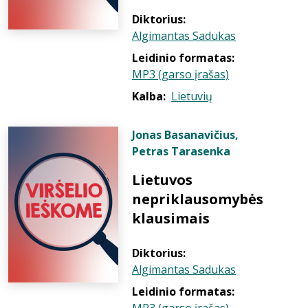
Diktorius:
Algimantas Sadukas
Leidinio formatas:
MP3 (garso įrašas)
Kalba:
Lietuvių
Jonas Basanavičius
,
Petras Tarasenka
Lietuvos
nepriklausomybės
klausimais
Diktorius:
Algimantas Sadukas
Leidinio formatas: