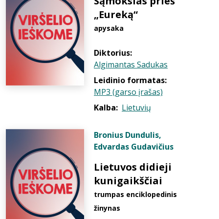
Sąmokslas prieš
„Eureką“
apysaka
Diktorius:
Algimantas Sadukas
Leidinio formatas:
MP3 (garso įrašas)
Kalba:
Lietuvių
Bronius Dundulis
,
Edvardas Gudavičius
Lietuvos didieji
kunigaikščiai
trumpas enciklopedinis
žinynas