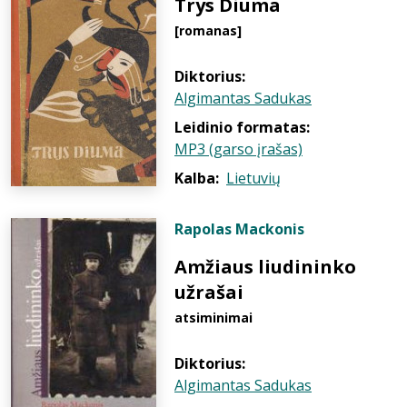
Trys Diuma
[romanas]
Diktorius:
Algimantas Sadukas
Leidinio formatas:
MP3 (garso įrašas)
Kalba:
Lietuvių
Rapolas Mackonis
Amžiaus liudininko
užrašai
atsiminimai
Diktorius:
Algimantas Sadukas