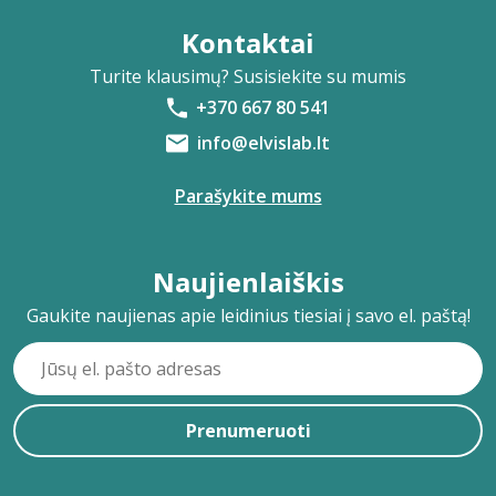
Kontaktai
Turite klausimų? Susisiekite su mumis
+370 667 80 541
info@elvislab.lt
Parašykite mums
Naujienlaiškis
Gaukite naujienas apie leidinius tiesiai į savo el. paštą!
Prenumeruoti