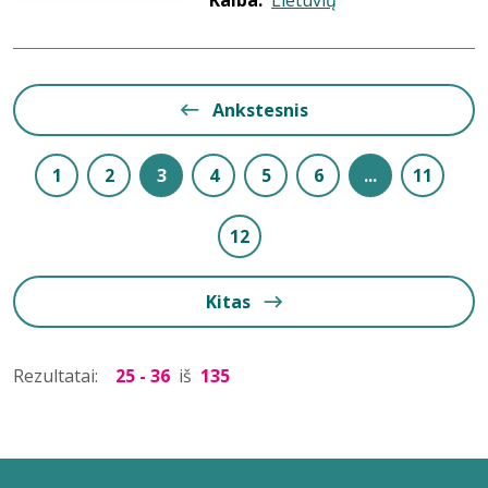
Kalba:
Lietuvių
Ankstesnis
1
2
3
4
5
6
...
11
12
Kitas
Rezultatai:
25 - 36
iš
135